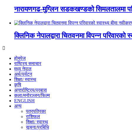
नारायणगढ-मुग्लिन सडकखण्डको सिमलतालमा पह
क्लिनिक नेपालद्वारा चितवनमा विपन्न परिवारको स
होमपेज
राष्ट्रिय समाचार
मध्य नेपाल
अर्थ/पर्यटन
शिक्षा/ स्वास्थ
कृषि
अन्तर्राष्ट्रिय/प्रबास
कला/मनोरञ्जन/फिल्म
ENGLISH
अन्य
पत्रपत्रिका
राशिफल
शिक्षा/ स्वास्थ
सूचना/प्रबिधि