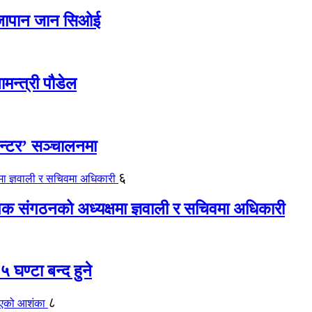
ए जापान जान सिओई
ामन्त्री पौडेल
ेन्टर’ सञ्चालनमा
६
यापक संगठनको अध्यक्षमा ज्ञवाली र सचिवमा अधिकारी
 घण्टा बन्द हुने
८