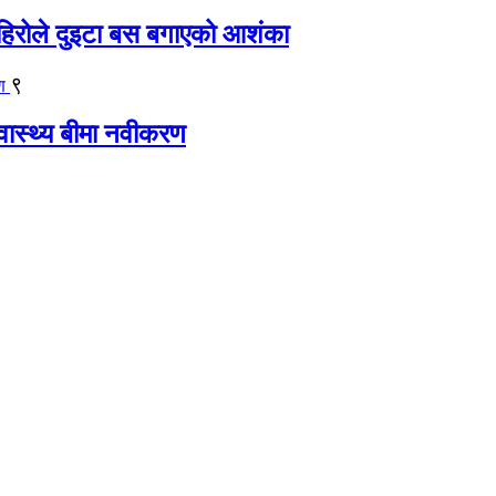
िरोले दुइटा बस बगाएको आशंका
९
्वास्थ्य बीमा नवीकरण