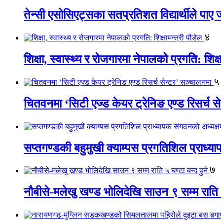
तेन्सी एसोसिएट्सका सतप्रतिशत विद्यार्थीले पा
४
शिक्षा, स्वास्थ्य र रोजगारमा नेपालको प्रगति: शिक्ष
५
चितवनमा ‘सिटी एज्ड केयर ट्रेनिङ एण्ड रिसर्च स
सप्तगण्डकी बहुमुखी क्याम्पस प्रगतिशिल प्राध्
७
नौबीसे-मलेखु खण्ड भोलिदेखि साउन ९ सम्म राति ५