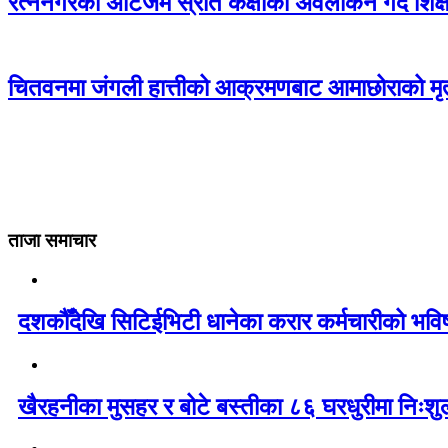
रत्ननगरको अटिजम स्रोत कक्षाको अवलोकन गर्दै शिक्षा
चितवनमा जंगली हात्तीको आक्रमणबाट आमाछोराको मृत्
ताजा समाचार
दशकौँदेखि सिटिईभिटी धानेका करार कर्मचारीको भविष्य 
खैरहनीका मुसहर र बोटे बस्तीका ८६ घरधुरीमा निःशु