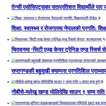
तेन्सी एसोसिएट्सका सतप्रतिशत विद्यार्थीले पा
४
शिक्षा, स्वास्थ्य र रोजगारमा नेपालको प्रगति: शिक्ष
५
चितवनमा ‘सिटी एज्ड केयर ट्रेनिङ एण्ड रिसर्च स
सप्तगण्डकी बहुमुखी क्याम्पस प्रगतिशिल प्राध्
७
नौबीसे-मलेखु खण्ड भोलिदेखि साउन ९ सम्म राति ५