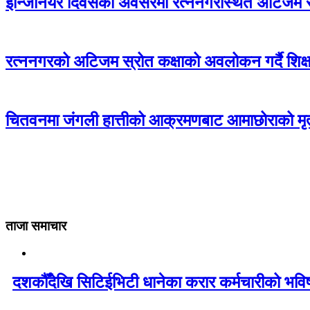
इन्जिनियर दिवसको अवसरमा रत्ननगरस्थित अटिजम स्र
रत्ननगरको अटिजम स्रोत कक्षाको अवलोकन गर्दै शिक्षा
चितवनमा जंगली हात्तीको आक्रमणबाट आमाछोराको मृत्
ताजा समाचार
दशकौँदेखि सिटिईभिटी धानेका करार कर्मचारीको भविष्य 