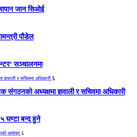
ए जापान जान सिओई
ामन्त्री पौडेल
ेन्टर’ सञ्चालनमा
६
यापक संगठनको अध्यक्षमा ज्ञवाली र सचिवमा अधिकारी
 घण्टा बन्द हुने
८