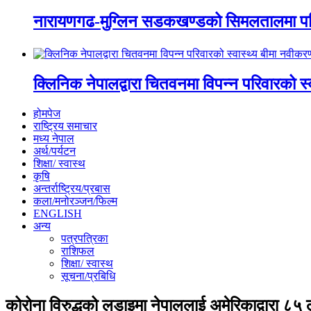
नारायणगढ-मुग्लिन सडकखण्डको सिमलतालमा पह
क्लिनिक नेपालद्वारा चितवनमा विपन्न परिवारको स
होमपेज
राष्ट्रिय समाचार
मध्य नेपाल
अर्थ/पर्यटन
शिक्षा/ स्वास्थ
कृषि
अन्तर्राष्ट्रिय/प्रबास
कला/मनोरञ्जन/फिल्म
ENGLISH
अन्य
पत्रपत्रिका
राशिफल
शिक्षा/ स्वास्थ
सूचना/प्रबिधि
कोरोना विरुद्धको लडाइमा नेपाललाई अमेरिकाद्वारा 