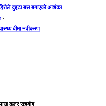
िरोले दुइटा बस बगाएको आशंका
९
्वास्थ्य बीमा नवीकरण
८५ लाख डलर सहयोग