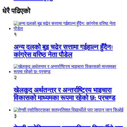
धेरै पढिएको
१
अन्य दलको बुइ चढेर सत्तामा गईहाल्न हुँदैनः
कांग्रेस वरिष्ठ नेता पौडेल
२
खेलकुद अर्थतन्त्र र अन्तर्राष्ट्रिय भाइचारा
विकासको माध्यमका रूपमा रहेको छ: प्रचण्ड
३