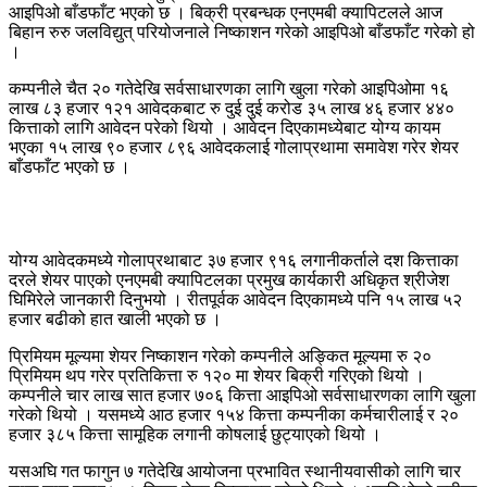
आइपिओ बाँडफाँट भएको छ । बिक्री प्रबन्धक एनएमबी क्यापिटलले आज
बिहान रुरु जलविद्युत् परियोजनाले निष्काशन गरेको आइपिओ बाँडफाँट गरेको हो
।
कम्पनीले चैत २० गतेदेखि सर्वसाधारणका लागि खुला गरेको आइपिओमा १६
लाख ८३ हजार १२१ आवेदकबाट रु दुई दुई करोड ३५ लाख ४६ हजार ४४०
कित्ताको लागि आवेदन परेको थियो । आवेदन दिएकामध्येबाट योग्य कायम
भएका १५ लाख ९० हजार ८९६ आवेदकलाई गोलाप्रथामा समावेश गरेर शेयर
बाँडफाँट भएको छ ।
योग्य आवेदकमध्ये गोलाप्रथाबाट ३७ हजार ९१६ लगानीकर्ताले दश कित्ताका
दरले शेयर पाएको एनएमबी क्यापिटलका प्रमुख कार्यकारी अधिकृत श्रीजेश
घिमिरेले जानकारी दिनुभयो । रीतपूर्वक आवेदन दिएकामध्ये पनि १५ लाख ५२
हजार बढीको हात खाली भएको छ ।
प्रिमियम मूल्यमा शेयर निष्काशन गरेको कम्पनीले अङ्कित मूल्यमा रु २०
प्रिमियम थप गरेर प्रतिकित्ता रु १२० मा शेयर बिक्री गरिएको थियो ।
कम्पनीले चार लाख सात हजार ७०६ कित्ता आइपिओ सर्वसाधारणका लागि खुला
गरेको थियो । यसमध्ये आठ हजार १५४ कित्ता कम्पनीका कर्मचारीलाई र २०
हजार ३८५ कित्ता सामूहिक लगानी कोषलाई छुट्याएको थियो ।
यसअघि गत फागुन ७ गतेदेखि आयोजना प्रभावित स्थानीयवासीको लागि चार