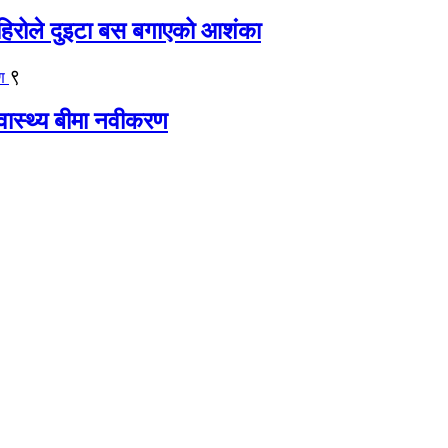
िरोले दुइटा बस बगाएको आशंका
९
्वास्थ्य बीमा नवीकरण