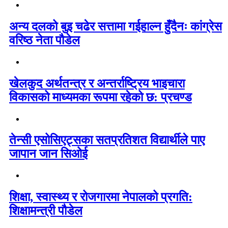
अन्य दलको बुइ चढेर सत्तामा गईहाल्न हुँदैनः कांग्रेस
वरिष्ठ नेता पौडेल
खेलकुद अर्थतन्त्र र अन्तर्राष्ट्रिय भाइचारा
विकासको माध्यमका रूपमा रहेको छ: प्रचण्ड
तेन्सी एसोसिएट्सका सतप्रतिशत विद्यार्थीले पाए
जापान जान सिओई
शिक्षा, स्वास्थ्य र रोजगारमा नेपालको प्रगति:
शिक्षामन्त्री पौडेल