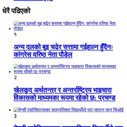
धेरै पढिएको
१
अन्य दलको बुइ चढेर सत्तामा गईहाल्न हुँदैनः
कांग्रेस वरिष्ठ नेता पौडेल
२
खेलकुद अर्थतन्त्र र अन्तर्राष्ट्रिय भाइचारा
विकासको माध्यमका रूपमा रहेको छ: प्रचण्ड
३