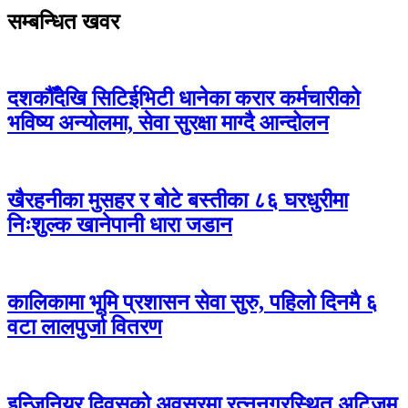
सम्बन्धित खवर
दशकौँदेखि सिटिईभिटी धानेका करार कर्मचारीको
भविष्य अन्योलमा, सेवा सुरक्षा माग्दै आन्दोलन
खैरहनीका मुसहर र बोटे बस्तीका ८६ घरधुरीमा
निःशुल्क खानेपानी धारा जडान
कालिकामा भूमि प्रशासन सेवा सुरु, पहिलो दिनमै ६
वटा लालपुर्जा वितरण
इन्जिनियर दिवसको अवसरमा रत्ननगरस्थित अटिजम