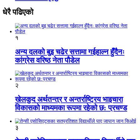
धेरै पढिएको
१
अन्य दलको बुइ चढेर सत्तामा गईहाल्न हुँदैनः
कांग्रेस वरिष्ठ नेता पौडेल
२
खेलकुद अर्थतन्त्र र अन्तर्राष्ट्रिय भाइचारा
विकासको माध्यमका रूपमा रहेको छ: प्रचण्ड
३