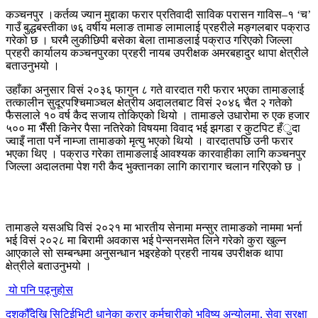
कञ्चनपुर ।कर्तव्य ज्यान मुद्दाका फरार प्रतिवादी साविक परासन गाविस–१ ‘च’
गाउँ बुद्धबस्तीका ७६ वर्षीय मलाङ तामाङ लामालाई प्रहरीले मङ्गलबार पक्राउ
गरेको छ । घरमै लुकीछिपी बसेका बेला तामाङलाई पक्राउ गरिएको जिल्ला
प्रहरी कार्यालय कञ्चनपुरका प्रहरी नायब उपरीक्षक अमरबहादुर थापा क्षेत्रीले
बताउनुभयो ।
उहाँका अनुसार विसं २०३६ फागुन ८ गते वारदात गरी फरार भएका तामाङलाई
तत्कालीन सुदूरपश्चिमाञ्चल क्षेत्रीय अदालतबाट विसं २०४६ चैत २ गतेको
फैसलाले १० वर्ष कैद सजाय तोकिएको थियो । तामाङले उधारोमा रु एक हजार
५०० मा भैँसी किनेर पैसा नतिरेको विषयमा विवाद भई झगडा र कुटपिट हँुदा
ज्वाइँ नाता पर्ने नाम्जा तामाङको मृत्यु भएको थियो । वारदातपछि उनी फरार
भएका थिए । पक्राउ गरेका तामाङलाई आवश्यक कारवाहीका लागि कञ्चनपुर
जिल्ला अदालतमा पेश गरी कैद भुक्तानका लागि कारागार चलान गरिएको छ ।
तामाङले यसअघि विसं २०२१ मा भारतीय सेनामा मन्सुर तामाङको नाममा भर्ना
भई विसं २०२८ मा बिरामी अवकास भई पेन्सनसमेत लिने गरेको कुरा खुल्न
आएकाले सो सम्बन्धमा अनुसन्धान भइरहेको प्रहरी नायब उपरीक्षक थापा
क्षेत्रीले बताउनुभयो ।
यो पनि पढ्नुहोस
दशकौँदेखि सिटिईभिटी धानेका करार कर्मचारीको भविष्य अन्योलमा, सेवा सुरक्षा