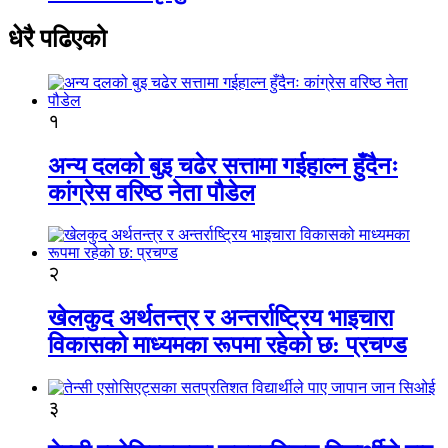
धेरै पढिएको
१
अन्य दलको बुइ चढेर सत्तामा गईहाल्न हुँदैनः
कांग्रेस वरिष्ठ नेता पौडेल
२
खेलकुद अर्थतन्त्र र अन्तर्राष्ट्रिय भाइचारा
विकासको माध्यमका रूपमा रहेको छ: प्रचण्ड
३