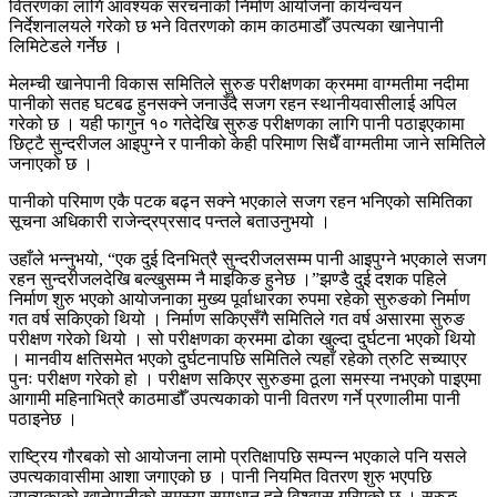
वितरणका लागि आवश्यक संरचनाको निर्माण आयोजना कार्यन्वयन
निर्देशनालयले गरेको छ भने वितरणको काम काठमाडौँ उपत्यका खानेपानी
लिमिटेडले गर्नेछ ।
मेलम्ची खानेपानी विकास समितिले सुरुङ परीक्षणका क्रममा वाग्मतीमा नदीमा
पानीको सतह घटबढ हुनसक्ने जनाउँदै सजग रहन स्थानीयवासीलाई अपिल
गरेको छ । यही फागुन १० गतेदेखि सुरुङ परीक्षणका लागि पानी पठाइएकामा
छिट्टै सुन्दरीजल आइपुग्ने र पानीको केही परिमाण सिधैँ वाग्मतीमा जाने समितिले
जनाएको छ ।
पानीको परिमाण एकै पटक बढ्न सक्ने भएकाले सजग रहन भनिएको समितिका
सूचना अधिकारी राजेन्द्रप्रसाद पन्तले बताउनुभयो ।
उहाँले भन्नुभयो, “एक दुई दिनभित्रै सुन्दरीजलसम्म पानी आइपुग्ने भएकाले सजग
रहन सुन्दरीजलदेखि बल्खुसम्म नै माइकिङ हुनेछ ।”झण्डै दुई दशक पहिले
निर्माण शुरु भएको आयोजनाका मुख्य पूर्वाधारका रुपमा रहेको सुरुङको निर्माण
गत वर्ष सकिएको थियो । निर्माण सकिएसँगै समितिले गत वर्ष असारमा सुरुङ
परीक्षण गरेको थियो । सो परीक्षणका क्रममा ढोका खुल्दा दुर्घटना भएको थियो
। मानवीय क्षतिसमेत भएको दुर्घटनापछि समितिले त्यहाँ रहेको त्रुटि सच्याएर
पुनः परीक्षण गरेको हो । परीक्षण सकिएर सुरुङमा ठूला समस्या नभएको पाइएमा
आगामी महिनाभित्रै काठमाडौँ उपत्यकाको पानी वितरण गर्ने प्रणालीमा पानी
पठाइनेछ ।
राष्ट्रिय गौरबको सो आयोजना लामो प्रतिक्षापछि सम्पन्न भएकाले पनि यसले
उपत्यकावासीमा आशा जगाएको छ । पानी नियमित वितरण शुरु भएपछि
उपत्यकाको खानेपानीको समस्या समाधान हुने विश्वास गरिएको छ । सुरुङ,