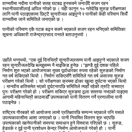
वाग्मतीमा नदीमा पानीको सतह घटबढ हुनसक्ने जनाउँदै सजग रहन
स्थानीयवासीलाई अपिल गरेको छ । यही फागुन १० गतेदेखि सुरुङ परीक्षणका
लागि पानी पठाइएकामा छिट्टै सुन्दरीजल आइपुग्ने र पानीको केही परिमाण सिधैँ
वाग्मतीमा जाने समितिले जनाएको छ ।
पानीको परिमाण एकै पटक बढ्न सक्ने भएकाले सजग रहन भनिएको समितिका
सूचना अधिकारी राजेन्द्रप्रसाद पन्तले बताउनुभयो ।
उहाँले भन्नुभयो, “एक दुई दिनभित्रै सुन्दरीजलसम्म पानी आइपुग्ने भएकाले सजग
रहन सुन्दरीजलदेखि बल्खुसम्म नै माइकिङ हुनेछ ।”झण्डै दुई दशक पहिले
निर्माण शुरु भएको आयोजनाका मुख्य पूर्वाधारका रुपमा रहेको सुरुङको निर्माण
गत वर्ष सकिएको थियो । निर्माण सकिएसँगै समितिले गत वर्ष असारमा सुरुङ
परीक्षण गरेको थियो । सो परीक्षणका क्रममा ढोका खुल्दा दुर्घटना भएको थियो
। मानवीय क्षतिसमेत भएको दुर्घटनापछि समितिले त्यहाँ रहेको त्रुटि सच्याएर
पुनः परीक्षण गरेको हो । परीक्षण सकिएर सुरुङमा ठूला समस्या नभएको पाइएमा
आगामी महिनाभित्रै काठमाडौँ उपत्यकाको पानी वितरण गर्ने प्रणालीमा पानी
पठाइनेछ ।
राष्ट्रिय गौरबको सो आयोजना लामो प्रतिक्षापछि सम्पन्न भएकाले पनि यसले
उपत्यकावासीमा आशा जगाएको छ । पानी नियमित वितरण शुरु भएपछि
उपत्यकाको खानेपानीको समस्या समाधान हुने विश्वास गरिएको छ । सुरुङ,
हेडवर्क र दुई पानी प्रशोधन केन्द्र निर्माण आयोजनाले गरेको हो । पानी