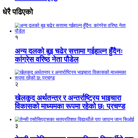
धेरै पढिएको
१
अन्य दलको बुइ चढेर सत्तामा गईहाल्न हुँदैनः
कांग्रेस वरिष्ठ नेता पौडेल
२
खेलकुद अर्थतन्त्र र अन्तर्राष्ट्रिय भाइचारा
विकासको माध्यमका रूपमा रहेको छ: प्रचण्ड
३