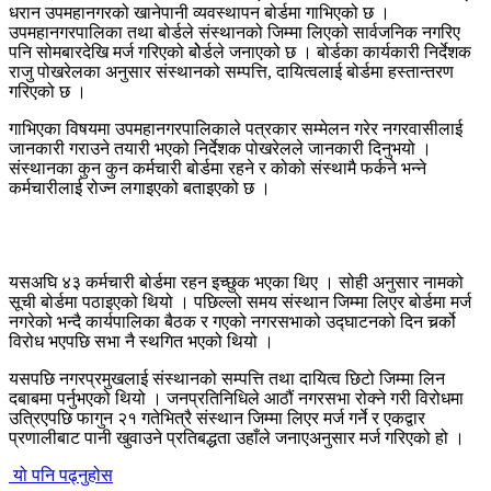
धरान उपमहानगरको खानेपानी व्यवस्थापन बोर्डमा गाभिएको छ ।
उपमहानगरपालिका तथा बोर्डले संस्थानको जिम्मा लिएको सार्वजनिक नगरिए
पनि सोमबारदेखि मर्ज गरिएको बोेर्डले जनाएको छ । बोर्डका कार्यकारी निर्देशक
राजु पोखरेलका अनुसार संस्थानको सम्पत्ति, दायित्वलाई बोर्डमा हस्तान्तरण
गरिएको छ ।
गाभिएका विषयमा उपमहानगरपालिकाले पत्रकार सम्मेलन गरेर नगरवासीलाई
जानकारी गराउने तयारी भएको निर्देशक पोखरेलले जानकारी दिनुभयो ।
संस्थानका कुन कुन कर्मचारी बोर्डमा रहने र कोको संस्थामै फर्कने भन्ने
कर्मचारीलाई रोज्न लगाइएको बताइएको छ ।
यसअघि ४३ कर्मचारी बोर्डमा रहन इच्छुक भएका थिए । सोही अनुसार नामको
सूची बोर्डमा पठाइएको थियो । पछिल्लो समय संस्थान जिम्मा लिएर बोर्डमा मर्ज
नगरेको भन्दै कार्यपालिका बैठक र गएको नगरसभाको उद्घाटनको दिन चर्र्को
विरोध भएपछि सभा नै स्थगित भएको थियो ।
यसपछि नगरप्रमुखलाई संस्थानको सम्पत्ति तथा दायित्व छिटो जिम्मा लिन
दबाबमा पर्नुभएको थियो । जनप्रतिनिधिले आठौं नगरसभा रोक्ने गरी विरोधमा
उत्रिएपछि फागुन २१ गतेभित्रै संस्थान जिम्मा लिएर मर्ज गर्ने र एकद्वार
प्रणालीबाट पानी खुवाउने प्रतिबद्धता उहाँले जनाएअनुसार मर्ज गरिएको हो ।
यो पनि पढ्नुहोस