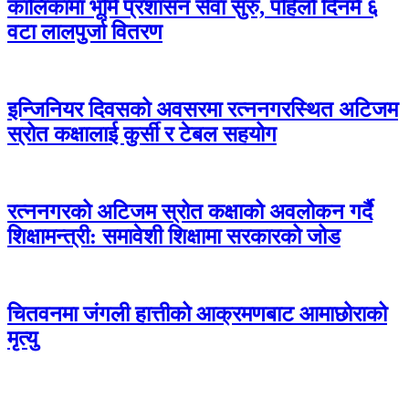
कालिकामा भूमि प्रशासन सेवा सुरु, पहिलो दिनमै ६
वटा लालपुर्जा वितरण
इन्जिनियर दिवसको अवसरमा रत्ननगरस्थित अटिजम
स्रोत कक्षालाई कुर्सी र टेबल सहयोग
रत्ननगरको अटिजम स्रोत कक्षाको अवलोकन गर्दै
शिक्षामन्त्री: समावेशी शिक्षामा सरकारको जोड
चितवनमा जंगली हात्तीको आक्रमणबाट आमाछोराको
मृत्यु