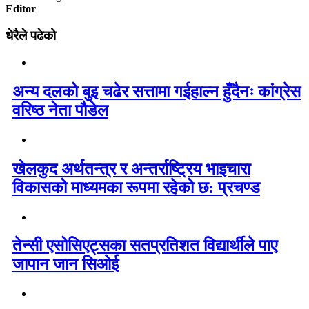
Editor
धेरैले पढेको
अन्य दलको बुइ चढेर सत्तामा गईहाल्न हुँदैनः कांग्रेस
वरिष्ठ नेता पौडेल
खेलकुद अर्थतन्त्र र अन्तर्राष्ट्रिय भाइचारा
विकासको माध्यमका रूपमा रहेको छ: प्रचण्ड
तेन्सी एसोसिएट्सका सतप्रतिशत विद्यार्थीले पाए
जापान जान सिओई