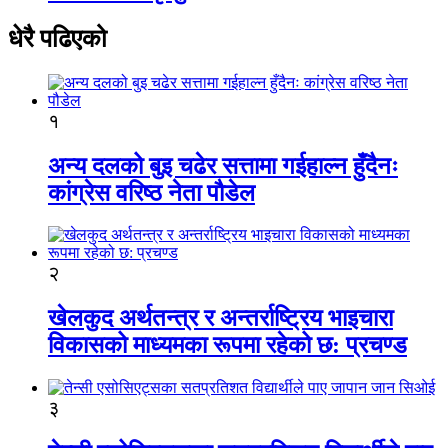
धेरै पढिएको
१
अन्य दलको बुइ चढेर सत्तामा गईहाल्न हुँदैनः
कांग्रेस वरिष्ठ नेता पौडेल
२
खेलकुद अर्थतन्त्र र अन्तर्राष्ट्रिय भाइचारा
विकासको माध्यमका रूपमा रहेको छ: प्रचण्ड
३