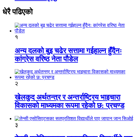
धेरै पढिएको
१
अन्य दलको बुइ चढेर सत्तामा गईहाल्न हुँदैनः
कांग्रेस वरिष्ठ नेता पौडेल
२
खेलकुद अर्थतन्त्र र अन्तर्राष्ट्रिय भाइचारा
विकासको माध्यमका रूपमा रहेको छ: प्रचण्ड
३