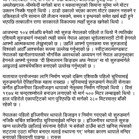
अमलेखगञ्ज–भीमफेदी मार्गको बारा र मकवानपुरको सिमाना चुरेमा भने मोटर
उक्लन निक्कै गाह्रो थियो । ठाडो उकालो भएका कारण मोटर उक्लन नसक्ने र
उक्लिहाले पनि सामान धेरै लैजान नसक्ने, समय र इन्धनको समेत खर्च बढी हुने
भएपछि तत्कालीन राणा सरकारले विकल्पमा त्यहाँ सुरुङ खनेको थियो ।
आजभन्दा १०४ वर्षअघि बनेको त्यो सुरुङ नेपालको पहिलो त थियो नै त्यतिखेर
एशियामै सुरुङमार्ग नभएको त्यही समय नेपाल आएका भूगोलशास्त्री टोनी हेगनले
आफ्नो आत्मकथामा लेख्नुभएको छ । उहाँले आफ्नो पुस्तकमा यस सुरुङलाई
विश्वको आठौँ आश्चर्यका रूपमा उल्लेख गर्नुभएको छ । स्वीट्जरल्याण्डबाट
नेपालको खानीलगायतको भौगर्भिक अवस्थाको अध्ययन गर्न नेपाल आउनुभएका
हेगनले आफ्नो पुस्तक ‘दी हिमालयन किङ्डम अफ नेपाल’ मा यो सुरुङमार्गले
आफूलाई आश्चर्यचकित बनाएको उल्लेख गर्नुभएको छ ।
यातायात प्रयोजनका लागि निर्माण भएको दक्षिण एशियाकै पहिलो चुरियामाई
सुरुङमार्गले ऐतिहासिक महत्व राख्दछ । चुरियामाई सुरुङमार्ग नेपाली सेनाका
कर्णेल इञ्जिनीयर डिल्लीजङ्ग थापाको नेतृत्वमा निर्माण गरिएको थियो । विसं
१९७४ मा चन्द्रशम्शेरले बनाउन लगाएको यो मार्ग ५०० मिटर लम्बाइको थियो ।
हाल पहिरोले एकापट्टिको भाग पुरिएपछि यो मार्गको २८० मिटरमात्र बाँकी
रहेको छ ।
नेपालका पहिलो इञ्जिनीयर थापाले डिजाइन र निर्माण गराएको यो सुरुङमार्ग
नजिकै चर्चित शक्तिपीठ चुरियामाईको मन्दिर छ । इञ्जिनीयर थापाले सुरुङ
खन्न थालेपछि उहाँलाई सपनामा देवीले ‘म बसेको ठाउँमा बाटो खनिस् त्यसको
सट्टामा एउटा मन्दिर बनाएर मलाई स्थापना गर्’ भनेका कारण थापाले मन्दिर
बनाएको किंवदन्ती पाइन्छ । रासस