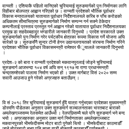
वाग्मती । एशियाकै पहिलो मानिएको चुरियामाई सुरुङमार्गको पुनःनिर्माणका लागि
विहीबार बोलपत्र आह्वान गरिएको छ । वाग्मती प्रदेशको भौतिक पूर्वाधार
विकास मन्त्रालयको यातायात पूर्वाधार निर्देशनालयले करिब रु पाँच करोडको
अधिकतम सीमाभित्रमा सुरुङमार्गको निर्माण सम्पन्न गर्न सक्ने ठेकेदार
कम्पनीलाई प्रस्ताव प्रस्तुत गर्न आह्वान गरेको यातायात पूर्वाधार निर्देशनालयका
प्रमुख डा सहदेवबहादुर भण्डारीले जानकारी दिनुभयो । प्रदेश सरकारले उक्त
सुरुङमार्गको पुनःनिर्माण गरेर पर्यटकीय क्षेत्रका रूपमा विकास गर्ने योजना अघि
सारेको छ । सुरुङसँगै सुन्दर टोनी हेगन उद्यानलगायतको संरचना निर्माण गरिने
प्रदेशका भौतिक पूर्वाधार विकासमन्त्री रामेश्वर फँुयालले जानकारी दिनुभयो
।
प्रदेश–२ को बारा र वाग्मती प्रदेशको मकवानपुरलाई जोड्ने चुरियामाई
सुरुङमार्ग आजभन्दा १०४ वर्ष अघि सन् १९१७ मा राणा प्रधानमन्त्री
चन्द्रशम्शेरको पालामा निर्माण भएको हो । उक्त मार्गबाट विसं २०२० सम्म
सवारी आउजाउ हुने गरेको अग्रजहरु बताउँछन् ।
वि सं २०१८ तिर चुरियामाई सुरुङमार्ग हुँदै यात्रा गर्नुभएका प्रदेशका मुख्यमन्त्री
डोरमणि पौडेलका अनुसार उक्त सुरुङमार्ग सञ्चालनताका भारतबाट बाराको
अमलेखगञ्जसम्म रेलसमेत आउँथ्यो । रेलपछिसम्मै चले पनि सुरुङमार्ग भने बन्द
भयो । अग्रजहरुका अनुसार उक्त मार्ग निर्माणताका अमलेखगञ्जबाट
मकवानपुरको भीमफेदीसम्म मोटर बाटो पुगेको थियो । भीमफेदीबाट काठमाडौँ
जाने मोटरबाटो नभए पनि साना गाडी बोकाएरै काठमाडौँ पुर्याइन्थ्यो ।