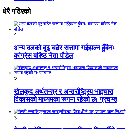
धेरै पढिएको
१
अन्य दलको बुइ चढेर सत्तामा गईहाल्न हुँदैनः
कांग्रेस वरिष्ठ नेता पौडेल
२
खेलकुद अर्थतन्त्र र अन्तर्राष्ट्रिय भाइचारा
विकासको माध्यमका रूपमा रहेको छ: प्रचण्ड
३