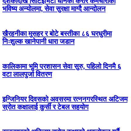
दशकौँदेखि सिटिईभिटी धानेका करार कर्मचारीको
भविष्य अन्योलमा, सेवा सुरक्षा माग्दै आन्दोलन
खैरहनीका मुसहर र बोटे बस्तीका ८६ घरधुरीमा
निःशुल्क खानेपानी धारा जडान
कालिकामा भूमि प्रशासन सेवा सुरु, पहिलो दिनमै ६
वटा लालपुर्जा वितरण
इन्जिनियर दिवसको अवसरमा रत्ननगरस्थित अटिजम
स्रोत कक्षालाई कुर्सी र टेबल सहयोग