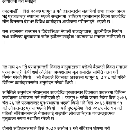
काठमाडौँ । विसं २००७ फागुन ७ गते एकतन्त्रीय जहानियाँ राणा शासन अन्त्य
भई प्रजातन्त्र स्थापना भएको सम्झनामा राष्ट्रिय प्रजातन्त्र दिवस आजदेखि
तीन दिनसम्म देशभर विविध कार्यक्रम आयोजना गरीमनाइने भएको छ ।
यस अवसरमा राज्यभर र विदेशस्थित नेपाली राजदूतावास, कूटनीतिक नियोग
तथा वाणिज्य दूतावासमा समेत हर्षोल्लासपूर्वक भव्यतासाथ मनाउन लागिएको छ
।
गत माघ २० गते प्रधानमन्त्री निवास बालुवाटारमा बसेको बैठकले दिवस मनाउन
प्रधानमन्त्री केपी शर्मा ओलीका अध्यक्षतामा मूल समारोह समिति गठन गर्ने
निर्णय गरेको थियो । सो बैठकले दिवसका अवसरमा फागुन ६, ७ र ८ गते गरिने
विभिन्न कार्यक्रमसमेत अनुमोदन गरेको थियो ।
समितिले अनुमोदन गरेअनुसार आजदेखि प्रजातन्त्र दिवसका अवसरमा विभिन्न
कार्यक्रम आयोजना गर्न लागिएको हो । फागुन ७ गतेकै जगमा टेकेर विसं २०४६
चैत २६ गते प्रजातन्त्र पुनःस्थापना भएको थियो भने विसं २०६३ वैशाख ११
गते लोकतन्त्र प्राप्त भएको थियो । यसै पृष्ठभूमिमा विसं २०६५ जेठ १५ गते
पहिलो संविधानसभाले नेपाललाई सङ्घीय लोकतान्त्रिक गणतन्त्रात्मक
मुलुकका रुपमा स्थापित गरेको छ ।
दोस्रो संविधानसभाले विसं २०७२ असोज ३ गते संविधान घोषणा गरी