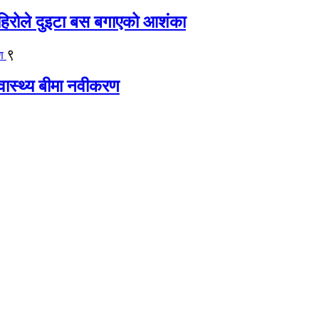
िरोले दुइटा बस बगाएको आशंका
९
्वास्थ्य बीमा नवीकरण