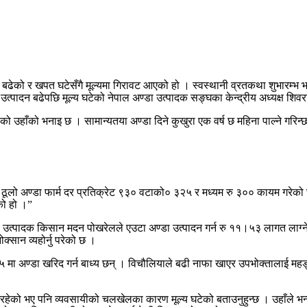
बढेको र खपत घटेसँगै मूल्यमा गिरावट आएको हो । स्वस्थानी व्रतकथा शुभारम्भ भ
उत्पादन बढेपछि मूल्य घटेको नेपाल अण्डा उत्पादक सङ्घका केन्द्रीय अध्यक्ष शि
को उहाँको भनाइ छ । सामान्यतया अण्डा दिने कुखुरा एक वर्ष छ महिना पाल्ने गरिन्
गरी ठूलो अण्डा फार्म दर प्रतिक्रेट ९३० वटाको० ३२५ र मध्यम रु ३०० कायम गरे
को हो ।”
्डा उत्पादक किसान मदन पोखरेलले एउटा अण्डा उत्पादन गर्न रु ११।५३ लागत लाग्ने 
क्सान व्यहोर्नु परेको छ ।
१५ मा अण्डा खरिद गर्न बाध्य छन् । विचौलियाले बढी नाफा खाएर उपभोक्तालाई महङ्
ो भए पनि व्यवसायीको चलखेलका कारण मूल्य घटेको बताउनुहुन्छ । उहाँले भन्नुभ