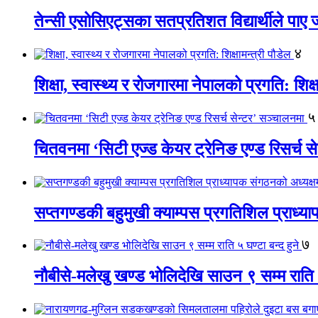
तेन्सी एसोसिएट्सका सतप्रतिशत विद्यार्थीले पा
४
शिक्षा, स्वास्थ्य र रोजगारमा नेपालको प्रगति: शिक्ष
५
चितवनमा ‘सिटी एज्ड केयर ट्रेनिङ एण्ड रिसर्च स
सप्तगण्डकी बहुमुखी क्याम्पस प्रगतिशिल प्राध्
७
नौबीसे-मलेखु खण्ड भोलिदेखि साउन ९ सम्म राति ५