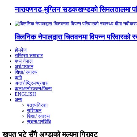
नारायणगढ-मुग्लिन सडकखण्डको सिमलतालमा पह
क्लिनिक नेपालद्वारा चितवनमा विपन्न परिवारको स
होमपेज
राष्ट्रिय समाचार
मध्य नेपाल
अर्थ/पर्यटन
शिक्षा/ स्वास्थ
कृषि
अन्तर्राष्ट्रिय/प्रबास
कला/मनोरञ्जन/फिल्म
ENGLISH
अन्य
पत्रपत्रिका
राशिफल
शिक्षा/ स्वास्थ
सूचना/प्रबिधि
खपत घटे सँगै अण्डाको मूल्यमा गिरावट