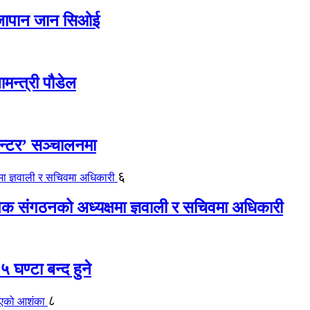
ए जापान जान सिओई
ामन्त्री पौडेल
ेन्टर’ सञ्चालनमा
६
यापक संगठनको अध्यक्षमा ज्ञवाली र सचिवमा अधिकारी
 घण्टा बन्द हुने
८