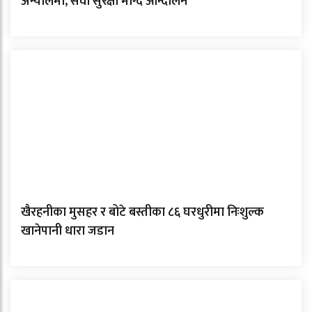
अन्योलमा, सेवा सुरक्षा माग्दै आन्दोलन
खैरहनीका मुसहर र बोटे बस्तीका ८६ घरधुरीमा निःशुल्क
खानेपानी धारा जडान