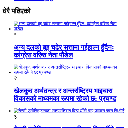
धेरै पढिएको
१
अन्य दलको बुइ चढेर सत्तामा गईहाल्न हुँदैनः
कांग्रेस वरिष्ठ नेता पौडेल
२
खेलकुद अर्थतन्त्र र अन्तर्राष्ट्रिय भाइचारा
विकासको माध्यमका रूपमा रहेको छ: प्रचण्ड
३