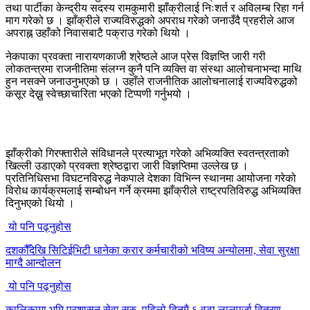
तथा पार्टीका केन्द्रीय सदस्य रामकुमारी झाँक्रीलाई निःशर्त र अविलम्ब रिहा गर्न
माग गरेको छ । झाँक्रीले राज्यविरुद्धको अपराध गरेको जनाउँदै प्रहरीले आज
अपराह्न उहाँको निवासबाटै पक्राउ गरेको थियो ।
नेकपाका प्रवक्ता नारायणकाजी श्रेष्ठले आज प्रेस विज्ञप्ति जारी गरी
लोकतन्त्रमा राजनीतिमा संलग्न कुनै पनि व्यक्ति वा संस्था आलोचनाभन्दा माथि
हुन नसक्ने जनाउनुभएको छ । उहाँले राजनीतिक आलोचनालाई राज्यविरुद्धको
कसूर देख्नु स्वेच्छाचारिता भएको टिप्पणी गर्नुभयो ।
झाँक्रीको गिरफ्तारीले संविधानले प्रत्याभूत गरेको अभिव्यक्ति स्वतन्त्रताको
खिल्ली उडाएको प्रवक्ता श्रेष्ठद्वारा जारी विज्ञप्तिमा उल्लेख छ ।
प्रतिनिधिसभा विघटनविरुद्ध नेकपाले देशका विभिन्न स्थानमा आयोजना गरेको
विरोध कार्यक्रमलाई सम्बोधन गर्ने क्रममा झाँक्रीले राष्ट्रपतिविरुद्ध अभिव्यक्ति
दिनुभएको थियो ।
यो पनि पढ्नुहोस
दशकौँदेखि सिटिईभिटी धानेका करार कर्मचारीको भविष्य अन्योलमा, सेवा सुरक्षा
माग्दै आन्दोलन
यो पनि पढ्नुहोस
कालिकामा भूमि प्रशासन सेवा सुरु, पहिलो दिनमै ६ वटा लालपुर्जा वितरण