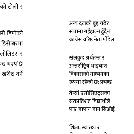
धेरैले पढेको
एको टोली र
अन्य दलको बुइ चढेर
सत्तामा गईहाल्न हुँदैनः
ारी डिपोको
कांग्रेस वरिष्ठ नेता पौडेल
डिसेम्बरमा
िलोलिटर र
खेलकुद अर्थतन्त्र र
न्द भएपछि
अन्तर्राष्ट्रिय भाइचारा
 खरीद गर्ने
विकासको माध्यमका
रूपमा रहेको छ: प्रचण्ड
तेन्सी एसोसिएट्सका
सतप्रतिशत विद्यार्थीले
पाए जापान जान सिओई
शिक्षा, स्वास्थ्य र