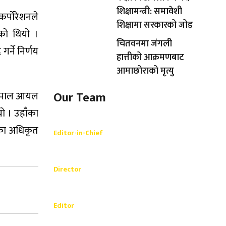
शिक्षामन्त्री: समावेशी
र्पोरेशनले
शिक्षामा सरकारको जोड
को थियो ।
चितवनमा जंगली
्ने निर्णय
हात्तीको आक्रमणबाट
आमाछोराको मृत्यु
े नेपाल आयल
Our Team
ो । उहाँका
Shishir Simkhada
थका अधिकृत
Editor-in-Chief
_________
Akash Banjara
Director
_________
Ramesh Regmi
Editor