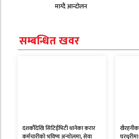
माग्दै आन्दोलन
सम्बन्धित खवर
दशकौँदेखि सिटिईभिटी धानेका करार
खैरहनीका
कर्मचारीको भविष्य अन्योलमा, सेवा
घरधुरीमा