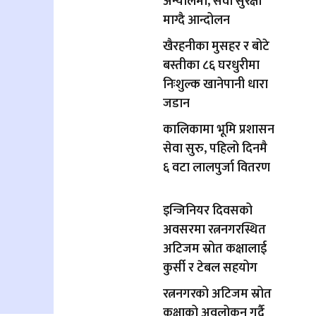
अन्योलमा, सेवा सुरक्षा
माग्दै आन्दोलन
खैरहनीका मुसहर र बोटे
बस्तीका ८६ घरधुरीमा
निःशुल्क खानेपानी धारा
जडान
कालिकामा भूमि प्रशासन
सेवा सुरु, पहिलो दिनमै
६ वटा लालपुर्जा वितरण
इन्जिनियर दिवसको
अवसरमा रत्ननगरस्थित
अटिजम स्रोत कक्षालाई
कुर्सी र टेबल सहयोग
रत्ननगरको अटिजम स्रोत
कक्षाको अवलोकन गर्दै