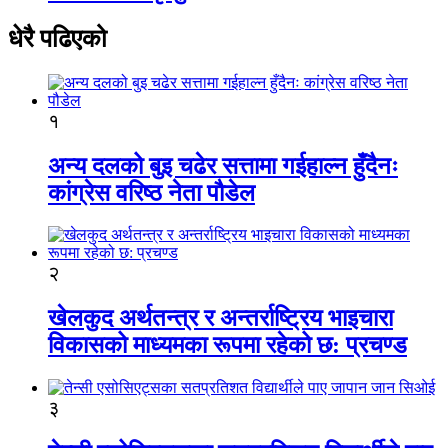
धेरै पढिएको
१
अन्य दलको बुइ चढेर सत्तामा गईहाल्न हुँदैनः
कांग्रेस वरिष्ठ नेता पौडेल
२
खेलकुद अर्थतन्त्र र अन्तर्राष्ट्रिय भाइचारा
विकासको माध्यमका रूपमा रहेको छ: प्रचण्ड
३