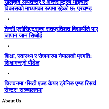
खेलकुद अर्थतन्त्र र अन्तर्राष्ट्रिय भाइचारा
विकासको माध्यमका रूपमा रहेको छ: प्रचण्ड
तेन्सी एसोसिएट्सका सतप्रतिशत विद्यार्थीले पाए
जापान जान सिओई
शिक्षा, स्वास्थ्य र रोजगारमा नेपालको प्रगति:
शिक्षामन्त्री पौडेल
चितवनमा ‘सिटी एज्ड केयर ट्रेनिङ एण्ड रिसर्च
सेन्टर’ सञ्चालनमा
About Us