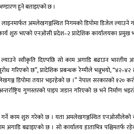
ण्डारण हुने बताइएको छ ।
ाइनमार्फत अमलेखगञ्जस्थित निगमको डिपोमा डिजेल ल्याउने 
हकार्य शुरु भएको एनओसी प्रदेश–२ प्रादेशिक कार्यालयका प्रमुख भ
नि ल्याउने स्वीकृति दिएपछि सो काम अगाडि बढाउन भारतीय
 गरिएको छ”, प्रादेशिक प्रबन्धक रेग्मीले भन्नुभयो, “४२–४
ङ्की अमलेखगञ्ज डिपोमा तयार भइरहेको छ ।” नेपाल सरकारको १२० क
तर्राष्ट्रिय गुणस्तरको पाइप जडान गरिएको छ भने निर्माण भइरहे
ण गर्ने काम शुरु गरेको छ । यता अमलेखगञ्जस्थित एनओसीलेको 
ो काम अगाडि बढाइएको छ । सो कार्यालय हाताभित्र पश्चिमतर्फ रह