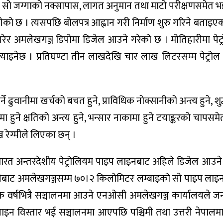
ने सो जग्गाको नक्सापास, लागत अनुमान तथा माटो परीक्षणसमेत
ेको छ । त्यसपछि बोलपत्र आह्वान गरी निर्माण शुरु गरिने बताइए
र अमलेखगञ्ज डिपोमा डिजेल आउने गरेको छ । मोतिहारीमा पेट्र
्याइनेछ । प्रतिघण्टा तीन लाखदेखि चार लाख लिटरसम्म पेट्रोल आ
ने ढुवानीमा खर्चको बचत हुने, प्राविधिक नोक्सानीको अन्त्य हुने, श
ा हुने क्षतिको अन्त्य हुने, भन्सार नाकामा हुने टयाङ्करको चापसमेत 
ुख रेग्मीले लिएका छन् ।
ारत अन्तरदेशीय पेट्रोलियम पाइप लाइनबाट अहिले डिजेल आउने
ाट अमलेखगञ्जसम्म ७०।२ किलोमिटर लम्बाइको सो पाइप लाइनब
ी एक वर्षभित्रै सञ्चालनमा आउने एनओसी अमलेखगञ्ज कार्यालयले 
न विस्तार भई सञ्चालनमा आएपछि पश्चिमी तथा उत्तरी नेपालमा 