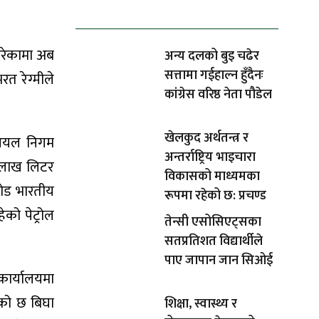
धेरैले पढेको
गरेकामा अब
अन्य दलको बुइ चढेर
सत्तामा गईहाल्न हुँदैनः
रत रेग्मीले
कांग्रेस वरिष्ठ नेता पौडेल
खेलकुद अर्थतन्त्र र
 आयल निगम
अन्तर्राष्ट्रिय भाइचारा
२ लाख लिटर
विकासको माध्यमका
रोड भारतीय
रूपमा रहेको छ: प्रचण्ड
को पेट्रोल
तेन्सी एसोसिएट्सका
सतप्रतिशत विद्यार्थीले
पाए जापान जान सिओई
कार्यालयमा
ेको छ बिघा
शिक्षा, स्वास्थ्य र