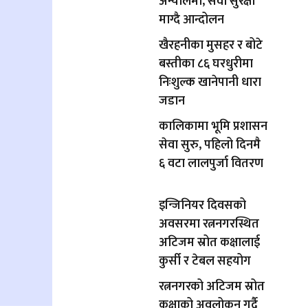
अन्योलमा, सेवा सुरक्षा
माग्दै आन्दोलन
खैरहनीका मुसहर र बोटे
बस्तीका ८६ घरधुरीमा
निःशुल्क खानेपानी धारा
जडान
कालिकामा भूमि प्रशासन
सेवा सुरु, पहिलो दिनमै
६ वटा लालपुर्जा वितरण
इन्जिनियर दिवसको
अवसरमा रत्ननगरस्थित
अटिजम स्रोत कक्षालाई
कुर्सी र टेबल सहयोग
रत्ननगरको अटिजम स्रोत
कक्षाको अवलोकन गर्दै