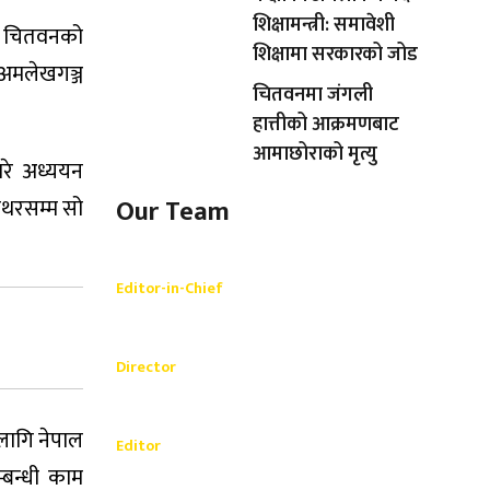
शिक्षामन्त्री: समावेशी
ट चितवनको
शिक्षामा सरकारको जोड
–अमलेखगञ्ज
चितवनमा जंगली
हात्तीको आक्रमणबाट
आमाछोराको मृत्यु
रे अध्ययन
लोथरसम्म सो
Our Team
Shishir Simkhada
Editor-in-Chief
_________
Akash Banjara
Director
_________
Ramesh Regmi
लागि नेपाल
Editor
बन्धी काम