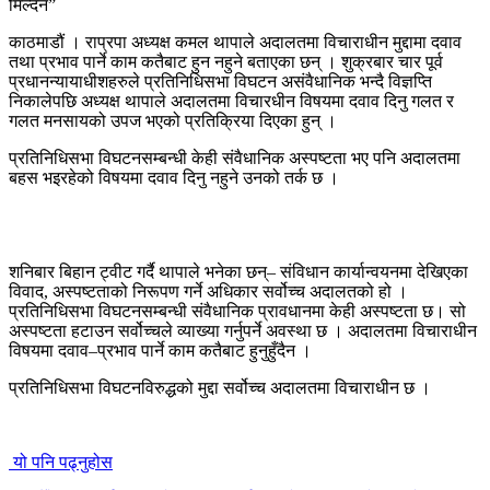
काठमाडौं । राप्रपा अध्यक्ष कमल थापाले अदालतमा विचाराधीन मुद्दामा दवाव
तथा प्रभाव पार्ने काम कतैबाट हुन नहुने बताएका छन् । शुक्रबार चार पूर्व
प्रधानन्यायाधीशहरुले प्रतिनिधिसभा विघटन असंवैधानिक भन्दै विज्ञप्ति
निकालेपछि अध्यक्ष थापाले अदालतमा विचारधीन विषयमा दवाव दिनु गलत र
गलत मनसायको उपज भएको प्रतिक्रिया दिएका हुन् ।
प्रतिनिधिसभा विघटनसम्बन्धी केही संवैधानिक अस्पष्टता भए पनि अदालतमा
बहस भइरहेको विषयमा दवाव दिनु नहुने उनको तर्क छ ।
शनिबार बिहान ट्वीट गर्दै थापाले भनेका छन्– संविधान कार्यान्वयनमा देखिएका
विवाद, अस्पष्टताको निरूपण गर्ने अधिकार सर्वोच्च अदालतको हो ।
प्रतिनिधिसभा विघटनसम्बन्धी संवैधानिक प्रावधानमा केही अस्पष्टता छ। सो
अस्पष्टता हटाउन सर्वोच्चले व्याख्या गर्नुपर्ने अवस्था छ । अदालतमा विचाराधीन
विषयमा दवाव–प्रभाव पार्ने काम कतैबाट हुनुहुँदैन ।
प्रतिनिधिसभा विघटनविरुद्धको मुद्दा सर्वोच्च अदालतमा विचाराधीन छ ।
यो पनि पढ्नुहोस