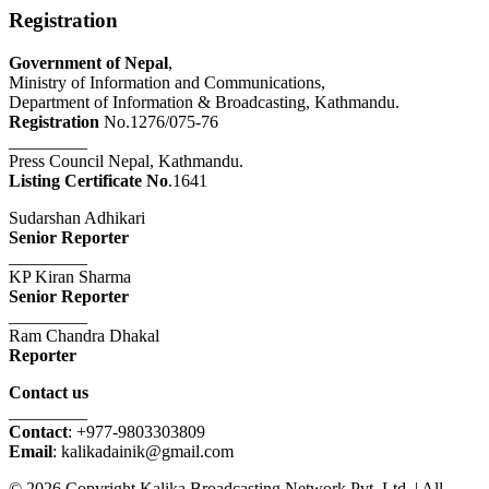
Registration
Government of Nepal
,
Ministry of Information and Communications,
Department of Information & Broadcasting, Kathmandu.
Registration
No.1276/075-76
_________
Press Council Nepal, Kathmandu.
Listing Certificate No
.1641
Sudarshan Adhikari
Senior Reporter
_________
KP Kiran Sharma
Senior Reporter
_________
Ram Chandra Dhakal
Reporter
Contact us
_________
Contact
: +977-9803303809
Email
: kalikadainik@gmail.com
© 2026 Copyright Kalika Broadcasting Network Pvt. Ltd. | All