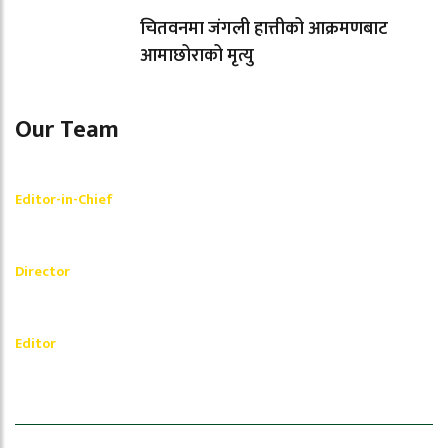
चितवनमा जंगली हात्तीको आक्रमणबाट
आमाछोराको मृत्यु
Our Team
Shishir Simkhada
Editor-in-Chief
_________
Akash Banjara
Director
_________
Ramesh Regmi
Editor
धेरैले पढेको