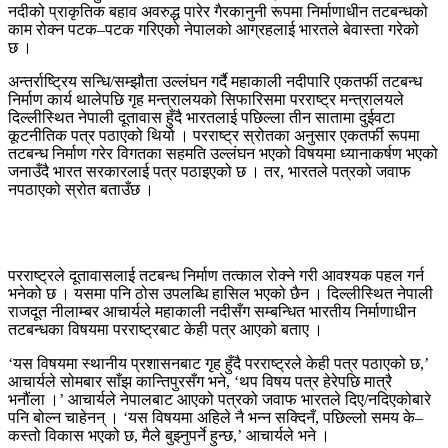
नदीको प्राकृतिक बहाव अवरुद्ध पारेर गैरकानुनी रूपमा निर्माणाधीन तटबन्धको
काम रोक्न पटक–पटक गरिएको नेपालको आग्रहलाई भारतले बेवास्ता गरेको
छ ।
अन्तर्राष्ट्रिय सन्धि/सम्झौता उल्लंघन गर्दै महाकाली नदीपारि एकतर्फी तटबन्ध
निर्माण कार्य थालेपछि गृह मन्त्रालयको सिफारिसमा परराष्ट्र मन्त्रालयले
दिल्लीस्थित नेपाली दूतावास हुँदै भारतलाई पछिल्ला तीन सातामा दुईवटा
कूटनीतिक पत्र पठाएको थियो । परराष्ट्र स्रोतका अनुसार एकतर्फी रूपमा
तटबन्ध निर्माण गरेर विगतका सहमति उल्लंघन भएको विषयमा ध्यानाकर्षण भएको
जनाउँदै भारत सरकारलाई पत्र पठाइएको छ । तर, भारतले पत्रको जवाफ
नपठाएको स्रोत बताउँछ ।
परराष्ट्रले दूतावासलाई तटबन्ध निर्माण तत्काल रोक्ने गरी आवश्यक पहल गर्न
भनेको छ । यसमा पनि ठोस उपलब्धि हासिल भएको छैन । दिल्लीस्थित नेपाली
राजदूत नीलाम्बर आचार्यले महाकाली नदीसँग सम्बन्धित भारतीय निर्माणाधीन
तटबन्धका विषयमा परराष्ट्रबाट केही पत्र आएको बताए ।
‘यस विषयमा स्थानीय प्रशासनबाट गृह हुँदै परराष्ट्रले केही पत्र पठाएको छ,’
आचार्यले सोमबार साँझ कान्तिपुरसँग भने, ‘थप विषय पत्र हेरेपछि मात्रै
भनौंला ।’ आचार्यले नेपालबाट आएको पत्रको जवाफ भारतले दिए/नदिएकोबारे
पनि बोल्न चाहेनन् । ‘यस विषयमा अहिले नै भन्न सक्दिनँ, पछिल्लो समय के–
कस्तो विकास भएको छ, मैले बुझ्नुपर्ने हुन्छ,’ आचार्यले भने ।