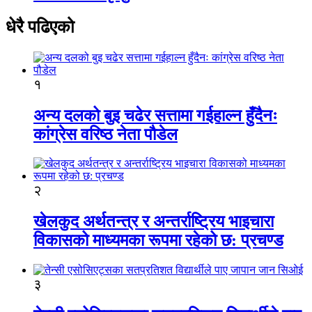
धेरै पढिएको
१
अन्य दलको बुइ चढेर सत्तामा गईहाल्न हुँदैनः
कांग्रेस वरिष्ठ नेता पौडेल
२
खेलकुद अर्थतन्त्र र अन्तर्राष्ट्रिय भाइचारा
विकासको माध्यमका रूपमा रहेको छ: प्रचण्ड
३