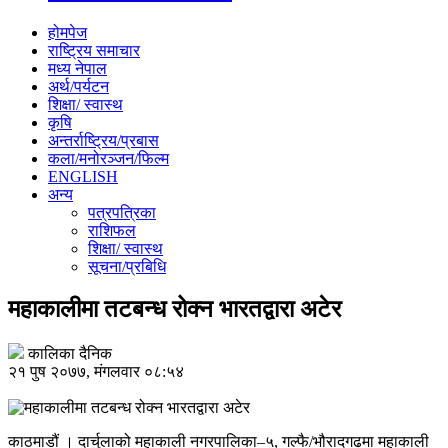
होमपेज
राष्ट्रिय समाचार
मध्य नेपाल
अर्थ/पर्यटन
शिक्षा/ स्वास्थ
कृषि
अन्तर्राष्ट्रिय/प्रबास
कला/मनोरञ्जन/फिल्म
ENGLISH
अन्य
पत्रपत्रिका
राशिफल
शिक्षा/ स्वास्थ
सूचना/प्रबिधि
महाकालीमा तटबन्ध रोक्न भारतद्वारा अटेर
कालिका दैनिक
२१ पुष २०७७, मंगलवार ०८:५४
काठमाडौं । दार्चुलाको महाकाली नगरपालिका–५, गल्फै/भौरादगढमा महाकाली