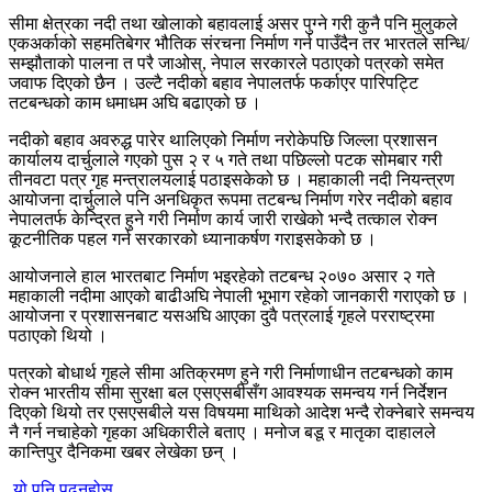
सीमा क्षेत्रका नदी तथा खोलाको बहावलाई असर पुग्ने गरी कुनै पनि मुलुकले
एकअर्काको सहमतिबेगर भौतिक संरचना निर्माण गर्न पाउँदैन तर भारतले सन्धि/
सम्झौताको पालना त परै जाओस्, नेपाल सरकारले पठाएको पत्रको समेत
जवाफ दिएको छैन । उल्टै नदीको बहाव नेपालतर्फ फर्काएर पारिपट्टि
तटबन्धको काम धमाधम अघि बढाएको छ ।
नदीको बहाव अवरुद्ध पारेर थालिएको निर्माण नरोकेपछि जिल्ला प्रशासन
कार्यालय दार्चुलाले गएको पुस २ र ५ गते तथा पछिल्लो पटक सोमबार गरी
तीनवटा पत्र गृह मन्त्रालयलाई पठाइसकेको छ । महाकाली नदी नियन्त्रण
आयोजना दार्चुलाले पनि अनधिकृत रूपमा तटबन्ध निर्माण गरेर नदीको बहाव
नेपालतर्फ केन्द्रित हुने गरी निर्माण कार्य जारी राखेको भन्दै तत्काल रोक्न
कूटनीतिक पहल गर्न सरकारको ध्यानाकर्षण गराइसकेको छ ।
आयोजनाले हाल भारतबाट निर्माण भइरहेको तटबन्ध २०७० असार २ गते
महाकाली नदीमा आएको बाढीअघि नेपाली भूभाग रहेको जानकारी गराएको छ ।
आयोजना र प्रशासनबाट यसअघि आएका दुवै पत्रलाई गृहले परराष्ट्रमा
पठाएको थियो ।
पत्रको बोधार्थ गृहले सीमा अतिक्रमण हुने गरी निर्माणाधीन तटबन्धको काम
रोक्न भारतीय सीमा सुरक्षा बल एसएसबीसँग आवश्यक समन्वय गर्न निर्देशन
दिएको थियो तर एसएसबीले यस विषयमा माथिको आदेश भन्दै रोक्नेबारे समन्वय
नै गर्न नचाहेको गृहका अधिकारीले बताए । मनोज बडू र मातृका दाहालले
कान्तिपुर दैनिकमा खबर लेखेका छन् ।
यो पनि पढ्नुहोस