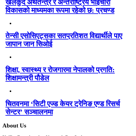
खेलकुद अर्थतन्त्र र अन्तर्राष्ट्रिय भाइचारा
विकासको माध्यमका रूपमा रहेको छ: प्रचण्ड
तेन्सी एसोसिएट्सका सतप्रतिशत विद्यार्थीले पाए
जापान जान सिओई
शिक्षा, स्वास्थ्य र रोजगारमा नेपालको प्रगति:
शिक्षामन्त्री पौडेल
चितवनमा ‘सिटी एज्ड केयर ट्रेनिङ एण्ड रिसर्च
सेन्टर’ सञ्चालनमा
About Us