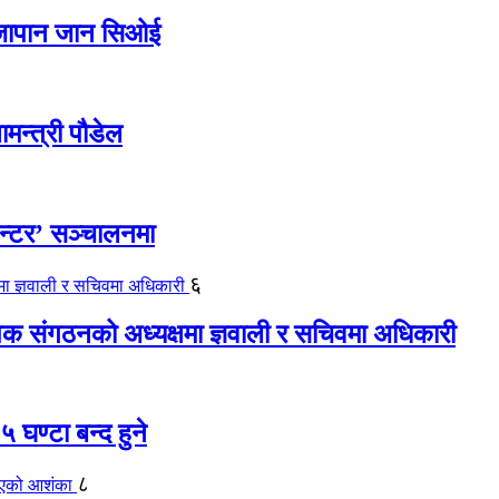
ए जापान जान सिओई
ामन्त्री पौडेल
ेन्टर’ सञ्चालनमा
६
यापक संगठनको अध्यक्षमा ज्ञवाली र सचिवमा अधिकारी
 घण्टा बन्द हुने
८