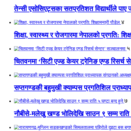
तेन्सी एसोसिएट्सका सतप्रतिशत विद्यार्थीले पा
४
शिक्षा, स्वास्थ्य र रोजगारमा नेपालको प्रगति: शिक्ष
५
चितवनमा ‘सिटी एज्ड केयर ट्रेनिङ एण्ड रिसर्च स
सप्तगण्डकी बहुमुखी क्याम्पस प्रगतिशिल प्राध्
७
नौबीसे-मलेखु खण्ड भोलिदेखि साउन ९ सम्म राति ५