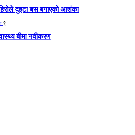
िरोले दुइटा बस बगाएको आशंका
९
्वास्थ्य बीमा नवीकरण