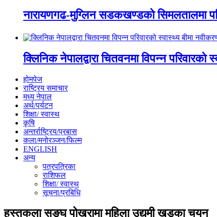
नारायणगढ-मुग्लिन सडकखण्डको सिमलतालमा पह
क्लिनिक नेपालद्वारा चितवनमा विपन्न परिवारको स
होमपेज
राष्ट्रिय समाचार
मध्य नेपाल
अर्थ/पर्यटन
शिक्षा/ स्वास्थ
कृषि
अन्तर्राष्ट्रिय/प्रबास
कला/मनोरञ्जन/फिल्म
ENGLISH
अन्य
पत्रपत्रिका
राशिफल
शिक्षा/ स्वास्थ
सूचना/प्रबिधि
हस्तकला सङ्घ पोखरामा महिला उद्यमी खड्का चयन