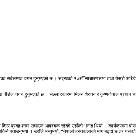
का सर्वसम्मत चयन हुनुभएको छ । सङ्घको १०औँ साधारणसभा तथा तेस्रो अधिवेशन
मीरा पौडेल चयन हुुनुभएको छ । सल्लाहकारमा मिलन शेरचन र कृष्णगोपाल प्रधान
िएर प्रबद्र्धनमा सघाउन आवश्यक रहेको उहाँको भनाइ थियो । कार्यक्रममा पोखरा उ
 सकिने बताउनुभयो । उहाँले भन्नुभयो, “नेपाली हस्तकलाको माग बढ्दो छ तर यसक