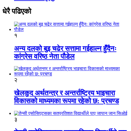
धेरै पढिएको
१
अन्य दलको बुइ चढेर सत्तामा गईहाल्न हुँदैनः
कांग्रेस वरिष्ठ नेता पौडेल
२
खेलकुद अर्थतन्त्र र अन्तर्राष्ट्रिय भाइचारा
विकासको माध्यमका रूपमा रहेको छ: प्रचण्ड
३