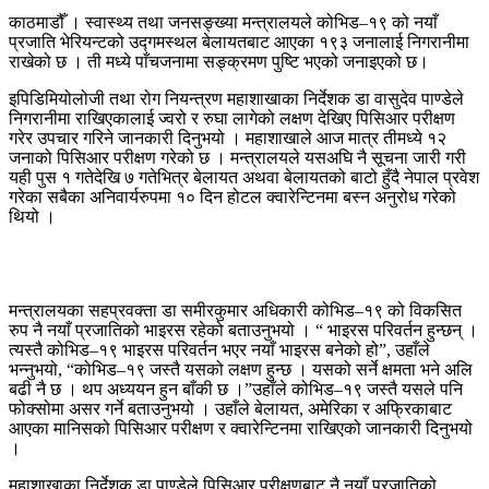
काठमाडौँ । स्वास्थ्य तथा जनसङ्ख्या मन्त्रालयले कोभिड–१९ को नयाँ
प्रजाति भेरियन्टको उद्गमस्थल बेलायतबाट आएका १९३ जनालाई निगरानीमा
राखेको छ । ती मध्ये पाँचजनामा सङ्क्रमण पुष्टि भएको जनाइएको छ।
इपिडिमियोलोजी तथा रोग नियन्त्रण महाशाखाका निर्देशक डा वासुदेव पाण्डेले
निगरानीमा राखिएकालाई ज्वरो र रुघा लागेको लक्षण देखिए पिसिआर परीक्षण
गरेर उपचार गरिने जानकारी दिनुभयो । महाशाखाले आज मात्र तीमध्ये १२
जनाको पिसिआर परीक्षण गरेको छ । मन्त्रालयले यसअघि नै सूचना जारी गरी
यही पुस १ गतेदेखि ७ गतेभित्र बेलायत अथवा बेलायतको बाटो हुँदै नेपाल प्रवेश
गरेका सबैका अनिवार्यरुपमा १० दिन होटल क्वारेन्टिनमा बस्न अनुरोध गरेको
थियो ।
मन्त्रालयका सहप्रवक्ता डा समीरकुमार अधिकारी कोभिड–१९ को विकसित
रुप नै नयाँ प्रजातिको भाइरस रहेको बताउनुभयो । “ भाइरस परिवर्तन हुन्छन् ।
त्यस्तै कोभिड–१९ भाइरस परिवर्तन भएर नयाँ भाइरस बनेको हो”, उहाँले
भन्नुभयो, “कोभिड–१९ जस्तै यसको लक्षण हुन्छ । यसको सर्ने क्षमता भने अलि
बढी नै छ । थप अध्ययन हुन बाँकी छ ।”उहाँले कोभिड–१९ जस्तै यसले पनि
फोक्सोमा असर गर्ने बताउनुभयो । उहाँले बेलायत, अमेरिका र अफ्रिकाबाट
आएका मानिसको पिसिआर परीक्षण र क्वारेन्टिनमा राखिएको जानकारी दिनुभयो
।
महाशाखाका निर्देशक डा पाण्डेले पिसिआर परीक्षणबाट नै नयाँ प्रजातिको