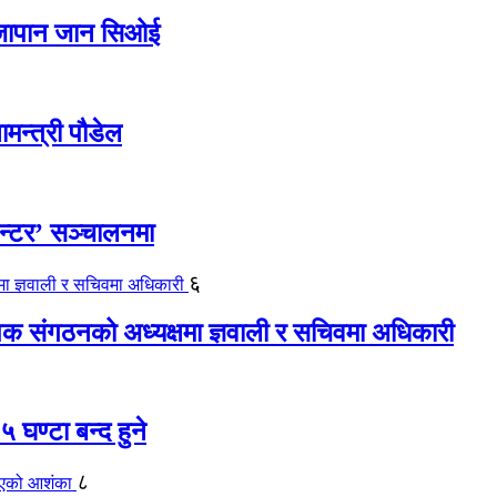
ए जापान जान सिओई
ामन्त्री पौडेल
ेन्टर’ सञ्चालनमा
६
यापक संगठनको अध्यक्षमा ज्ञवाली र सचिवमा अधिकारी
 घण्टा बन्द हुने
८