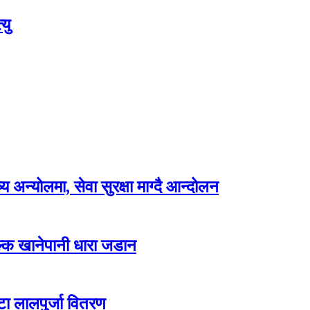
यु
अन्योलमा, सेवा सुरक्षा माग्दै आन्दोलन
ल्क खानेपानी धारा जडान
टा लालपुर्जा वितरण