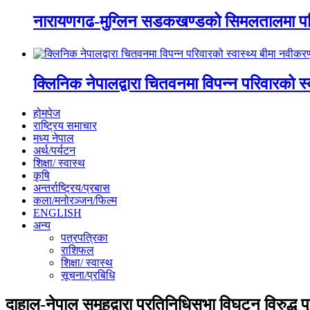
नारायणगढ-मुग्लिन सडकखण्डको सिमलतालमा पह
क्लिनिक नेपालद्वारा चितवनमा विपन्न परिवारको स
होमपेज
राष्ट्रिय समाचार
मध्य नेपाल
अर्थ/पर्यटन
शिक्षा/ स्वास्थ
कृषि
अन्तर्राष्ट्रिय/प्रबास
कला/मनोरञ्जन/फिल्म
ENGLISH
अन्य
पत्रपत्रिका
राशिफल
शिक्षा/ स्वास्थ
सूचना/प्रबिधि
दाहाल-नेपाल समूहद्वारा प्रतिनिधिसभा विघटन विरुद्ध प