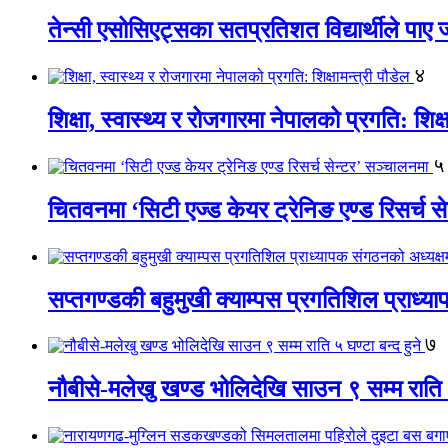
तेन्सी एसोसिएट्सका सतप्रतिशत विद्यार्थीले पा
४
शिक्षा, स्वास्थ्य र रोजगारमा नेपालको प्रगति: शिक्ष
५
चितवनमा ‘सिटी एज्ड केयर ट्रेनिङ एण्ड रिसर्च स
सप्तगण्डकी बहुमुखी क्याम्पस प्रगतिशिल प्राध्
७
नौबीसे-मलेखु खण्ड भोलिदेखि साउन ९ सम्म राति ५