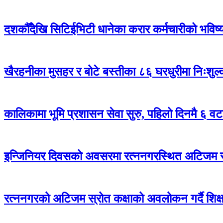
दशकौँदेखि सिटिईभिटी धानेका करार कर्मचारीको भविष्य अ
खैरहनीका मुसहर र बोटे बस्तीका ८६ घरधुरीमा निःशुल
कालिकामा भूमि प्रशासन सेवा सुरु, पहिलो दिनमै ६ वट
इन्जिनियर दिवसको अवसरमा रत्ननगरस्थित अटिजम स्र
रत्ननगरको अटिजम स्रोत कक्षाको अवलोकन गर्दै शिक्षा