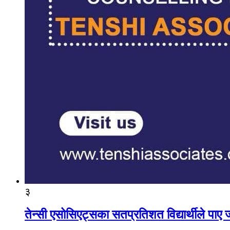
३
तेन्सी एसोसिएट्सका सतप्रतिशत विद्यार्थीले पा