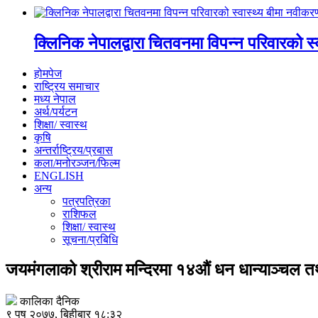
क्लिनिक नेपालद्वारा चितवनमा विपन्न परिवारको स
होमपेज
राष्ट्रिय समाचार
मध्य नेपाल
अर्थ/पर्यटन
शिक्षा/ स्वास्थ
कृषि
अन्तर्राष्ट्रिय/प्रबास
कला/मनोरञ्जन/फिल्म
ENGLISH
अन्य
पत्रपत्रिका
राशिफल
शिक्षा/ स्वास्थ
सूचना/प्रबिधि
जयमंगलाको श्रीराम मन्दिरमा १४औं धन धान्याञ्चल तथ
कालिका दैनिक
९ पुष २०७७, बिहीबार १८:३२