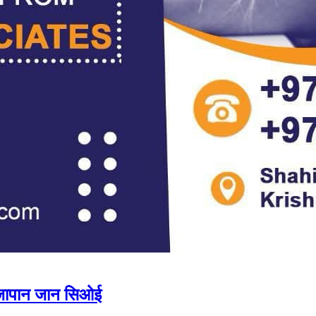
ए जापान जान सिओई