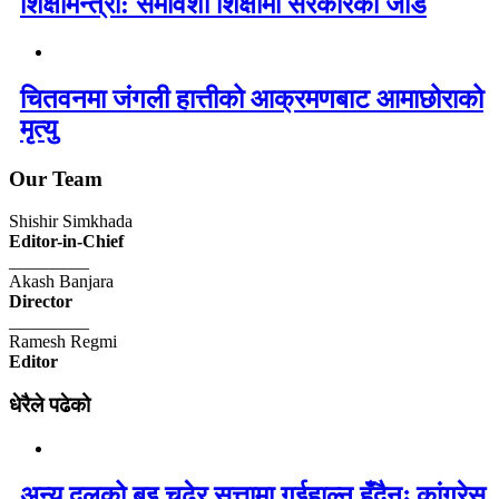
शिक्षामन्त्री: समावेशी शिक्षामा सरकारको जोड
चितवनमा जंगली हात्तीको आक्रमणबाट आमाछोराको
मृत्यु
Our Team
Shishir Simkhada
Editor-in-Chief
_________
Akash Banjara
Director
_________
Ramesh Regmi
Editor
धेरैले पढेको
अन्य दलको बुइ चढेर सत्तामा गईहाल्न हुँदैनः कांग्रेस