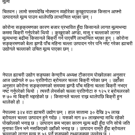
चितवन। लामो समयदेखि नोक्सान व्यहोरेका कुखुरापालक किसान आफ्नो
उत्पादनले मूल्य पाउन थालेपछि लाभान्वित भएका छन् ।
कोरोना सङ्क्रमणका कारण बजार प्रभावित हुँदा किसानले लागत मूल्यभन्दा
कममा बिक्री गर्नुपरेको थियो । कुखुराको अण्डा, मासु र चल्लाको लागत
मूल्यभन्दा बढीमा किसानले बिक्री गर्न पाएसँगै लाभान्वित भएका हुन् । कोरोना
सङ्क्रमणको बेला झण्डै पाँच महिना चल्ला उत्पादन गरेर पनि नष्ट गरेका ह्याचरी
उद्योगले चल्लाको उचित मूल्य पाएका छन् ।
नेपाल ह्याचरी उद्योग सङ्घका केन्द्रीय अध्यक्ष टीकाराम पोखरेलका अनुसार
आज उद्योगले रु ७० प्रतिगोटा ब्रोयलर चल्ला बिक्री गरेका छन् । उहाँका
अनुसार कोरोना सङ्क्रमणको समयमा झण्डै पाँच महिना चल्ला बिक्री नभएर
नष्ट गर्नुपरेको थियो । त्यस्तै लेयर्सको चल्ला प्रतिगोटा रु १२५ र ब्रोयलरको
रु ७० मा बिक्री भइरहेको छ । किसानले चल्ला राख्न थालेपछि बिक्री हुन
थालेको हो ।
नेपालमा ३२४ वटा ह्याचरी उद्योग छन् । हाल सातामा ३० देखि ३५ लाख
ब्रोयलर चल्ला उत्पादन हुने गर्दछ । यसको माग ४० लाखभन्दा माथि रहेको
पोखरेलको भनाइ छ । उत्पादन कम भएका कारण मूल्य बढी हुँदा पनि सोचे जति
मुनाफा लिन भने नसकिएको उहाँको भनाइ छ । उत्पादन राम्रो हुँदा ब्रोयलर
चल्लाको लागत मूल्य रु ५६ पर्ने सङ्घको तथ्याङ्कमा उल्लेख छ ।