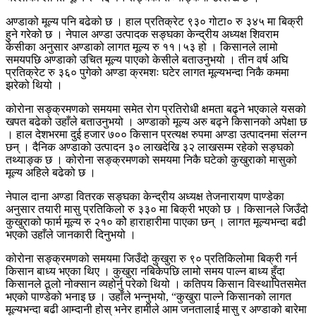
अण्डाको मूल्य पनि बढेको छ । हाल प्रतिक्रेट ९३० गोटा० रु ३४५ मा बिक्री
हुने गरेको छ । नेपाल अण्डा उत्पादक सङ्घका केन्द्रीय अध्यक्ष शिवराम
केसीका अनुसार अण्डाको लागत मूल्य रु ११।५३ हो । किसानले लामो
समयपछि अण्डाको उचित मूल्य पाएको केसीले बताउनुभयो । तीन वर्ष अघि
प्रतिक्रेट रु ३६० पुगेको अण्डा क्रमशः घटेर लागत मूल्यभन्दा निकै कममा
झरेको थियो ।
कोरोना सङ्क्रमणको समयमा समेत रोग प्रतिरोधी क्षमता बढ्ने भएकाले यसको
खपत बढेको उहाँले बताउनुभयो । अण्डाको मूल्य अरु बढ्ने किसानको अपेक्षा छ
। हाल देशभरमा दुई हजार ७०० किसान प्रत्यक्ष रुपमा अण्डा उत्पादनमा संलग्न
छन् । दैनिक अण्डाको उत्पादन ३० लाखदेखि ३२ लाखसम्म रहेको सङ्घको
तथ्याङ्क छ । कोरोना सङ्क्रमणको समयमा निकै घटेको कुखुराको मासुको
मूल्य अहिले बढेको छ ।
नेपाल दाना अण्डा वितरक सङ्घका केन्द्रीय अध्यक्ष तेजनारायण पाण्डेका
अनुसार तयारी मासु प्रतिकिलो रु ३३० मा बिक्री भएको छ । किसानले जिउँदो
कुखुराको फार्म मूल्य रु २१० कोे हाराहारीमा पाएका छन् । लागत मूल्यभन्दा बढी
भएको उहाँले जानकारी दिनुभयो ।
कोरोना सङ्क्रमणको समयमा जिउँदो कुखुरा रु ९० प्रतिकिलोमा बिक्री गर्न
किसान बाध्य भएका थिए । कुखुरा नबिकेपछि लामो समय पाल्न बाध्य हुँदा
किसानले ठूलो नोक्सान व्यहोर्नु परेको थियो । कतिपय किसान विस्थापितसमेत
भएको पाण्डेको भनाइ छ । उहाँले भन्नुभयो, “कुखुरा पाल्ने किसानको लागत
मूल्यभन्दा बढी आम्दानी होस् भनेर हामीले आम जनतालाई मासु र अण्डाको बारेमा