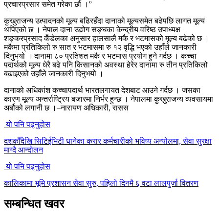
प्रचारप्रसार समेत गरेका छौं ।”
कुखुराजन्य उत्पादनको मूल्य बढिरहँदा दानाको मूल्यसमेत बढेपछि लागत मूल्य
थपिएको छ । नेपाल दाना उद्योग सङ्घका केन्द्रीय वरिष्ठ उपाध्यक्ष
शङ्करप्रसाद कँडेलका अनुसार हालसालै मकै र भटमासको मूल्य बढेको छ ।
मकैमा प्रतिकिलो रु सात र भटमासमा रु १२ वृद्धि भएको उहाँले जानकारी
दिनुभयो । दानामा ८० प्रतिशत मकै र भटमास प्रयोग हुने गर्दछ । कच्चा
पदार्थको मूल्य धेरै बढे पनि किसानको अवस्था हेरेर दानामा रु तीन प्रतिकिलो
बढाइएको उहाँले जानकारी दिनुभयो ।
दानाको अधिकांश कच्चापदार्थ भारतलगायत देशबाट आउने गर्दछ । जसका
कारण मूल्य अन्तर्राष्ट्रिय बजारमा निर्भर हुन्छ । नेपालमा कुखुराजन्य व्यवसायमा
अर्बौको लगानी छ ।–नारायण अधिकारी, रासस
यो पनि पढ्नुहोस
दशकौँदेखि सिटिईभिटी धानेका करार कर्मचारीको भविष्य अन्योलमा, सेवा सुरक्षा
माग्दै आन्दोलन
यो पनि पढ्नुहोस
कालिकामा भूमि प्रशासन सेवा सुरु, पहिलो दिनमै ६ वटा लालपुर्जा वितरण
सम्बन्धित खवर