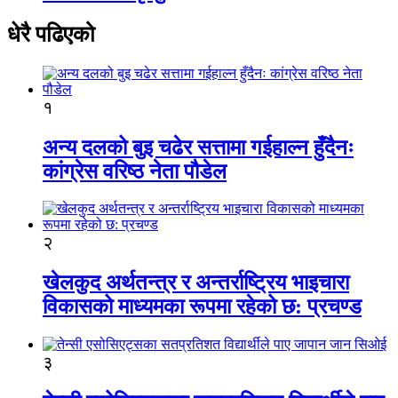
धेरै पढिएको
१
अन्य दलको बुइ चढेर सत्तामा गईहाल्न हुँदैनः
कांग्रेस वरिष्ठ नेता पौडेल
२
खेलकुद अर्थतन्त्र र अन्तर्राष्ट्रिय भाइचारा
विकासको माध्यमका रूपमा रहेको छ: प्रचण्ड
३