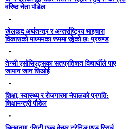
वरिष्ठ नेता पौडेल
खेलकुद अर्थतन्त्र र अन्तर्राष्ट्रिय भाइचारा
विकासको माध्यमका रूपमा रहेको छ: प्रचण्ड
तेन्सी एसोसिएट्सका सतप्रतिशत विद्यार्थीले पाए
जापान जान सिओई
शिक्षा, स्वास्थ्य र रोजगारमा नेपालको प्रगति:
शिक्षामन्त्री पौडेल
चितवनमा ‘सिटी एज्ड केयर ट्रेनिङ एण्ड रिसर्च