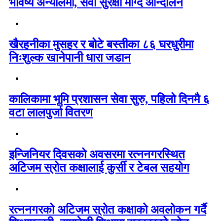
भविष्य अन्योलमा, सेवा सुरक्षा माग्दै आन्दोलन
खैरहनीका मुसहर र बोटे बस्तीका ८६ घरधुरीमा
निःशुल्क खानेपानी धारा जडान
कालिकामा भूमि प्रशासन सेवा सुरु, पहिलो दिनमै ६
वटा लालपुर्जा वितरण
इन्जिनियर दिवसको अवसरमा रत्ननगरस्थित
अटिजम स्रोत कक्षालाई कुर्सी र टेबल सहयोग
रत्ननगरको अटिजम स्रोत कक्षाको अवलोकन गर्दै