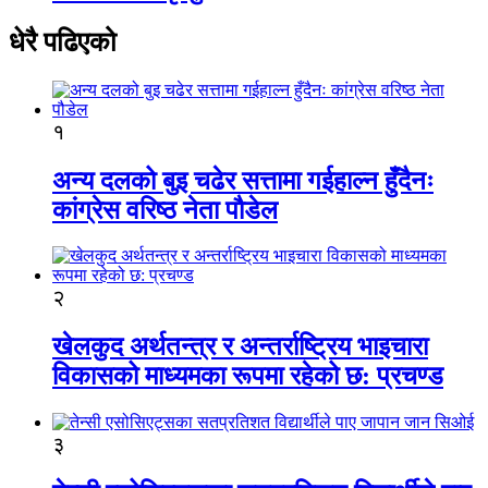
धेरै पढिएको
१
अन्य दलको बुइ चढेर सत्तामा गईहाल्न हुँदैनः
कांग्रेस वरिष्ठ नेता पौडेल
२
खेलकुद अर्थतन्त्र र अन्तर्राष्ट्रिय भाइचारा
विकासको माध्यमका रूपमा रहेको छ: प्रचण्ड
३