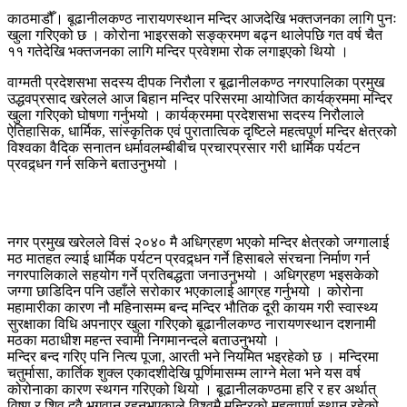
काठमाडौँ। बूढानीलकण्ठ नारायणस्थान मन्दिर आजदेखि भक्तजनका लागि पुनः
खुला गरिएको छ । कोरोना भाइरसको सङ्क्रमण बढ्न थालेपछि गत वर्ष चैत
११ गतेदेखि भक्तजनका लागि मन्दिर प्रवेशमा रोक लगाइएको थियो ।
वाग्मती प्रदेशसभा सदस्य दीपक निरौला र बूढानीलकण्ठ नगरपालिका प्रमुख
उद्धवप्रसाद खरेलले आज बिहान मन्दिर परिसरमा आयोजित कार्यक्रममा मन्दिर
खुला गरिएको घोषणा गर्नुभयो । कार्यक्रममा प्रदेशसभा सदस्य निरौलाले
ऐतिहासिक, धार्मिक, सांस्कृतिक एवं पुरातात्विक दृष्टिले महत्वपूर्ण मन्दिर क्षेत्रको
विश्वका वैदिक सनातन धर्मावलम्बीबीच प्रचारप्रसार गरी धार्मिक पर्यटन
प्रवद्र्धन गर्न सकिने बताउनुभयो ।
नगर प्रमुख खरेलले विसं २०४० मै अधिग्रहण भएको मन्दिर क्षेत्रको जग्गालाई
मठ मातहत ल्याई धार्मिक पर्यटन प्रवद्र्धन गर्ने हिसाबले संरचना निर्माण गर्न
नगरपालिकाले सहयोग गर्ने प्रतिबद्धता जनाउनुभयो । अधिग्रहण भइसकेको
जग्गा छाडिदिन पनि उहाँले सरोकार भएकालाई आग्रह गर्नुभयो । कोरोना
महामारीका कारण नौ महिनासम्म बन्द मन्दिर भौतिक दूरी कायम गरी स्वास्थ्य
सुरक्षाका विधि अपनाएर खुला गरिएको बूढानीलकण्ठ नारायणस्थान दशनामी
मठका मठाधीश महन्त स्वामी निगमानन्दले बताउनुभयो ।
मन्दिर बन्द गरिए पनि नित्य पूजा, आरती भने नियमित भइरहेको छ । मन्दिरमा
चतुर्मासा, कार्तिक शुक्ल एकादशीदेखि पूर्णिमासम्म लाग्ने मेला भने यस वर्ष
कोरोनाका कारण स्थगन गरिएको थियो । बूढानीलकण्ठमा हरि र हर अर्थात्
विष्णु र शिव दुवै भगवान् रहनुभएकाले विश्वमै मन्दिरको महत्वपूर्ण स्थान रहेको