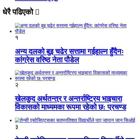
धेरै पढिएको
१
अन्य दलको बुइ चढेर सत्तामा गईहाल्न हुँदैनः
कांग्रेस वरिष्ठ नेता पौडेल
२
खेलकुद अर्थतन्त्र र अन्तर्राष्ट्रिय भाइचारा
विकासको माध्यमका रूपमा रहेको छ: प्रचण्ड
३