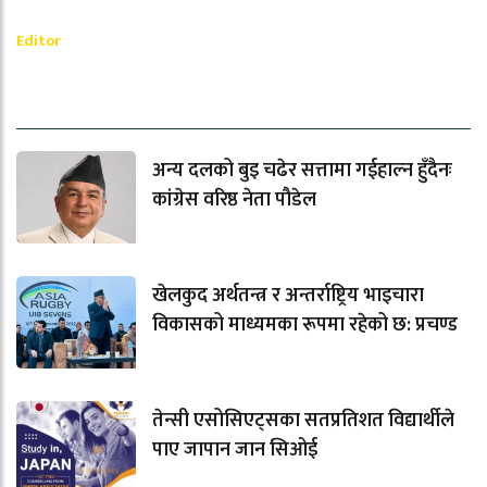
Ramesh Regmi
Editor
धेरैले पढेको
अन्य दलको बुइ चढेर सत्तामा गईहाल्न हुँदैनः
कांग्रेस वरिष्ठ नेता पौडेल
खेलकुद अर्थतन्त्र र अन्तर्राष्ट्रिय भाइचारा
विकासको माध्यमका रूपमा रहेको छ: प्रचण्ड
तेन्सी एसोसिएट्सका सतप्रतिशत विद्यार्थीले
पाए जापान जान सिओई