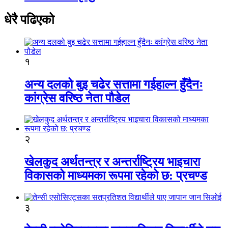
धेरै पढिएको
१
अन्य दलको बुइ चढेर सत्तामा गईहाल्न हुँदैनः
कांग्रेस वरिष्ठ नेता पौडेल
२
खेलकुद अर्थतन्त्र र अन्तर्राष्ट्रिय भाइचारा
विकासको माध्यमका रूपमा रहेको छ: प्रचण्ड
३