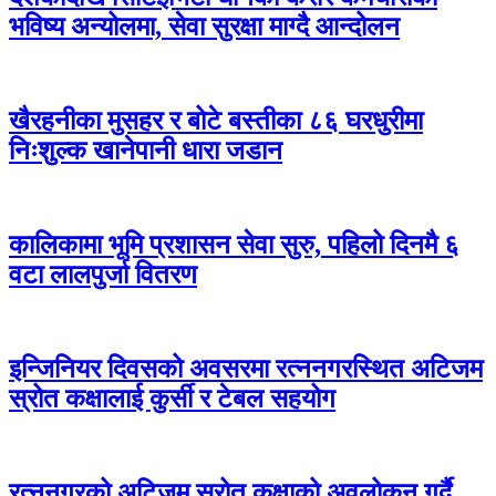
भविष्य अन्योलमा, सेवा सुरक्षा माग्दै आन्दोलन
खैरहनीका मुसहर र बोटे बस्तीका ८६ घरधुरीमा
निःशुल्क खानेपानी धारा जडान
कालिकामा भूमि प्रशासन सेवा सुरु, पहिलो दिनमै ६
वटा लालपुर्जा वितरण
इन्जिनियर दिवसको अवसरमा रत्ननगरस्थित अटिजम
स्रोत कक्षालाई कुर्सी र टेबल सहयोग
रत्ननगरको अटिजम स्रोत कक्षाको अवलोकन गर्दै