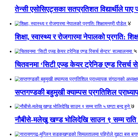
तेन्सी एसोसिएट्सका सतप्रतिशत विद्यार्थीले पा
४
शिक्षा, स्वास्थ्य र रोजगारमा नेपालको प्रगति: शिक्ष
५
चितवनमा ‘सिटी एज्ड केयर ट्रेनिङ एण्ड रिसर्च स
सप्तगण्डकी बहुमुखी क्याम्पस प्रगतिशिल प्राध्
७
नौबीसे-मलेखु खण्ड भोलिदेखि साउन ९ सम्म राति ५