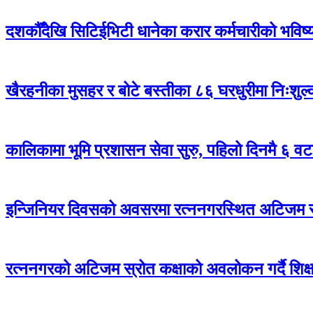
दशकौँदेखि सिटिईभिटी धानेका करार कर्मचारीको भविष्य अ
खैरहनीका मुसहर र बोटे बस्तीका ८६ घरधुरीमा निःशुल
कालिकामा भूमि प्रशासन सेवा सुरु, पहिलो दिनमै ६ वट
इन्जिनियर दिवसको अवसरमा रत्ननगरस्थित अटिजम स्र
रत्ननगरको अटिजम स्रोत कक्षाको अवलोकन गर्दै शिक्षा