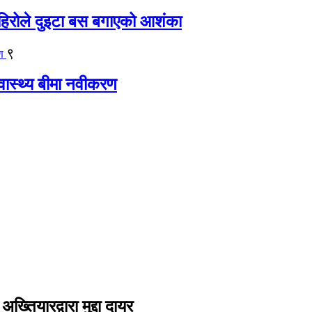
िरोले दुइटा बस बगाएको आशंका
९
्वास्थ्य बीमा नवीकरण
तियारद्वारा मुद्दा दायर