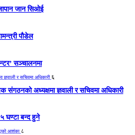
ए जापान जान सिओई
ामन्त्री पौडेल
ेन्टर’ सञ्चालनमा
६
यापक संगठनको अध्यक्षमा ज्ञवाली र सचिवमा अधिकारी
 घण्टा बन्द हुने
८