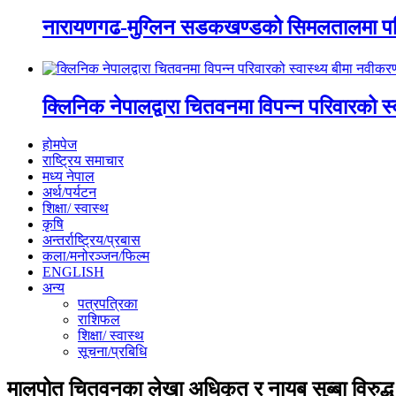
नारायणगढ-मुग्लिन सडकखण्डको सिमलतालमा पह
क्लिनिक नेपालद्वारा चितवनमा विपन्न परिवारको स
होमपेज
राष्ट्रिय समाचार
मध्य नेपाल
अर्थ/पर्यटन
शिक्षा/ स्वास्थ
कृषि
अन्तर्राष्ट्रिय/प्रबास
कला/मनोरञ्जन/फिल्म
ENGLISH
अन्य
पत्रपत्रिका
राशिफल
शिक्षा/ स्वास्थ
सूचना/प्रबिधि
मालपोत चितवनका लेखा अधिकृत र नायब सुब्बा विरुद्ध अख्