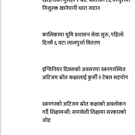
खैरहनीका मुसहर र बोटे बस्तीका ८६ घरधुरीमा
निःशुल्क खानेपानी धारा जडान
कालिकामा भूमि प्रशासन सेवा सुरु, पहिलो
दिनमै ६ वटा लालपुर्जा वितरण
इन्जिनियर दिवसको अवसरमा रत्ननगरस्थित
अटिजम स्रोत कक्षालाई कुर्सी र टेबल सहयोग
रत्ननगरको अटिजम स्रोत कक्षाको अवलोकन
गर्दै शिक्षामन्त्री: समावेशी शिक्षामा सरकारको
जोड