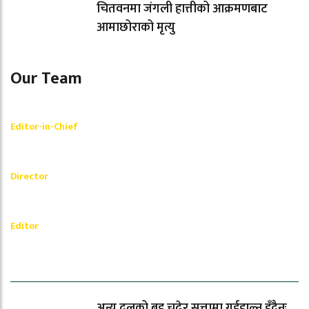
चितवनमा जंगली हात्तीको आक्रमणबाट
आमाछोराको मृत्यु
Our Team
Shishir Simkhada
Editor-in-Chief
_________
Akash Banjara
Director
_________
Ramesh Regmi
Editor
धेरैले पढेको
अन्य दलको बुइ चढेर सत्तामा गईहाल्न हुँदैनः