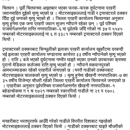
चितवन । पूर्वी चितवनमा आइतबार भएका फरक–फरक दुर्घटनामा प्रहरी
जवानसहित दुईको मृत्यु भएको छ । मोटरसाइकललाई गाडी र ट्र्याक्टरले ठक्कर
दिँदा दुई जनाको मृत्यु भएको हो । जिल्ला प्रहरी कार्यालय चितवनका अनुसार
मृत्यु हुनेमा एक जना प्रहरी जवान सुजन न्यौपाने रहेका छन् । पूर्व पश्चिम
राजमार्गअन्तर्गत राप्ति नगरपालिका–६ मा पूर्वतर्फ जाँदै गरेको ना ३७ प ५५४५
नम्बरको मोटरसाइकललाई ना ६ त ३३८१ नम्बरको ट्र्याक्टरले ठक्कर दिएको
थियो ।
ट्र्याक्टरको ठक्करबाट सिन्धुलीको इलाका प्रहरी कार्यालय खुर्कोटमा दरबन्दी
भई इलाका प्रहरी कार्यालय भण्डारामा कार्यरत ३३ वर्षीय न्यौपानेको मृत्यु भएको
हो । राति ८ बजे भएको दुर्घटनामा गम्भीर घाइते भएका उनको उपचारका क्रममा
पुरानो मेडिकल कलेजमा राति मृत्यु भएको हो । न्यौपाने मकवानपुरको
आमभञ्ज्याङका रहेको प्रहरीले जनाएको छ ।यस्तै गाडीको ठक्करबाट
मोटरसाइकल चालकको मृत्यु भएको छ । मृत्यु हुनेमा खैरहनी नगरपालिका–७ का
३५ वर्षीय विजेन्द्र चौधरी रहेको जिल्ला प्रहरी कार्यालय चितवनले जनाएको छ
। प्रहरीका अनुसार पूर्वपश्चिम राजमार्गअन्तर्गत खैरहनी नगरपालिका–१
बहेडाचोकमा ग १ च ९७२१ नम्बरको स्कारपियो गाडीले ना २९ प ९७०८
नम्बरको मोटरसाइकललाई ठक्कर दिएको थियो ।
मनहरीबाट भरतपुरतर्फ आउँदै गरेको गाडीले विपरीत दिशाबाट गइरहेको
मोटरसाइकललाई ठक्कर दिएको थियो । गाडीको ठक्करबाट घाइते चौधरीको