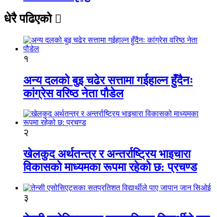
धेरै पढिएको
१
अन्य दलको बुइ चढेर सत्तामा गईहाल्न हुँदैनः
कांग्रेस वरिष्ठ नेता पौडेल
२
खेलकुद अर्थतन्त्र र अन्तर्राष्ट्रिय भाइचारा
विकासको माध्यमका रूपमा रहेको छ: प्रचण्ड
३