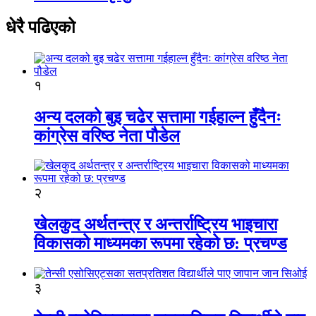
धेरै पढिएको
१
अन्य दलको बुइ चढेर सत्तामा गईहाल्न हुँदैनः
कांग्रेस वरिष्ठ नेता पौडेल
२
खेलकुद अर्थतन्त्र र अन्तर्राष्ट्रिय भाइचारा
विकासको माध्यमका रूपमा रहेको छ: प्रचण्ड
३