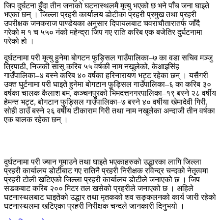
जिप दुर्घटना हुँदा तीन जनाको घटनास्थलमै मृत्यु भएको छ भने पाँच जना घाइते
भएका छन् । जिल्ला प्रहरी कार्यालय डोटीका प्रहरी प्रमुख तथा प्रहरी
उपरीक्षक जनकराज पाण्डेयका अनुसार दिपायलबाट चवराचौतारातर्फ जाँदै
गरेको म १ च ५५० नंको महेन्द्रा जिप गए राति करिब एक बजेतिर दुर्घटनामा
परेको हो ।
दुर्घटनामा परी मृत्यु हुनेमा बोगटन फुड्सिल गाउँपालिका–७ का वडा सचिव मञ्जु
त्रिपाठी, निजकी सासू करिब ५५ वर्षकी नाम नखुलेको, केआइसिंह
गाउँपालिका–४ बस्ने करिब ४० वर्षका हरिनारायण भट्ट रहेका छन् । यसैगरी
उक्त घुर्टनामा परी घाइते हुनेमा बोगटान फुड्सिल गाउँपालिका–६ का करिब ३०
वर्षका चालक कैलाश बम, कञ्चनपुरको भिमदत्तनगरपालिका–१९ बस्ने २८ वर्षीय
हेमन्त भट्ट, बोगटान फुड्सिल गाउँपालिका–७ बस्ने ४० वर्षीया खेमादेवी गिरी,
सोही ठाउँ बस्ने २६ वर्षीय टीकाराम गिरी तथा नाम नखुलेका अन्दाजी तीन वर्षका
एक बालक रहेका छन् ।
दुर्घटनामा परी ज्यान गुमाउने तथा घाइते भएकाहरुको उद्धारका लागि जिल्ला
प्रहरी कार्यालय डोटीबाट गए रातिनै प्रहरी निरीक्षक रविन्द्र चन्दको नेतृत्वमा
प्रहरी टोली खटिएको जिल्ला प्रहरी कार्यालय डोटीले जनाएको छ । जिप
सडकबाट करिब २०० मिटर तल खसेको प्रहरीले जनाएको छ । अहिले
घटनास्थलबाट घाइतेको उद्धार तथा मृतकको शव सङ्कलनको कार्य जारी रहेको
घटनास्थलमा खटिएका प्रहरी निरीक्षक चन्दले जानकारी दिनुभयो ।