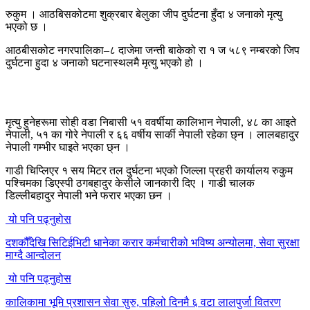
रुकुम । आठबिसकोटमा शुक्रबार बेलुका जीप दुर्घटना हुँदा ४ जनाको मृत्यु
भएको छ ।
आठबीसकोट नगरपालिका–८ दाजेमा जन्ती बाकेको रा १ ज ५८९ नम्बरको जिप
दुर्घटना हुदा ४ जनाको घटनास्थलमै मृत्यु भएको हो ।
मृत्यु हुनेहरूमा सोही वडा निबासी ५१ ववर्षीया कालिभान नेपाली, ४८ का आइते
नेपाली, ५१ का गोरे नेपाली र ६६ वर्षीय सार्की नेपाली रहेका छ्न । लालबहादुर
नेपाली गम्भीर घाइते भएका छ्न ।
गाडी चिप्लिएर १ सय मिटर तल दुर्घटना भएको जिल्ला प्रहरी कार्यालय रुकुम
पश्चिमका डिएस्पी ठगबहादुर केसीले जानकारी दिए । गाडी चालक
डिल्लीबहादुर नेपाली भने फरार भएका छन ।
यो पनि पढ्नुहोस
दशकौँदेखि सिटिईभिटी धानेका करार कर्मचारीको भविष्य अन्योलमा, सेवा सुरक्षा
माग्दै आन्दोलन
यो पनि पढ्नुहोस
कालिकामा भूमि प्रशासन सेवा सुरु, पहिलो दिनमै ६ वटा लालपुर्जा वितरण