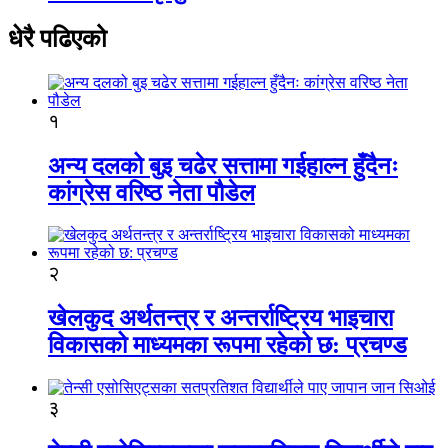
धेरै पढिएको
१
अन्य दलको बुइ चढेर सत्तामा गईहाल्न हुँदैनः
कांग्रेस वरिष्ठ नेता पौडेल
२
खेलकुद अर्थतन्त्र र अन्तर्राष्ट्रिय भाइचारा
विकासको माध्यमका रूपमा रहेको छ: प्रचण्ड
३