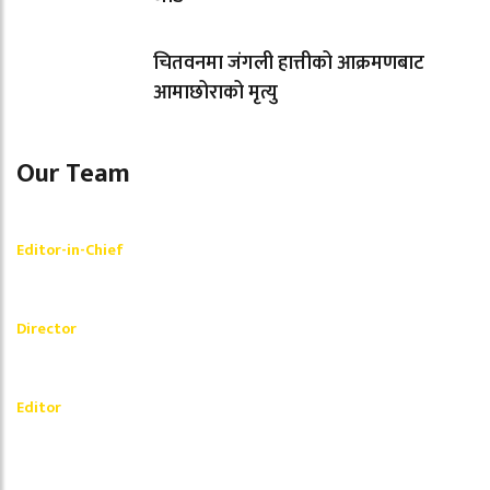
चितवनमा जंगली हात्तीको आक्रमणबाट
आमाछोराको मृत्यु
Our Team
Shishir Simkhada
Editor-in-Chief
_________
Akash Banjara
Director
_________
Ramesh Regmi
Editor
धेरैले पढेको