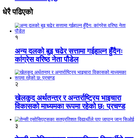
धेरै पढिएको
१
अन्य दलको बुइ चढेर सत्तामा गईहाल्न हुँदैनः
कांग्रेस वरिष्ठ नेता पौडेल
२
खेलकुद अर्थतन्त्र र अन्तर्राष्ट्रिय भाइचारा
विकासको माध्यमका रूपमा रहेको छ: प्रचण्ड
३