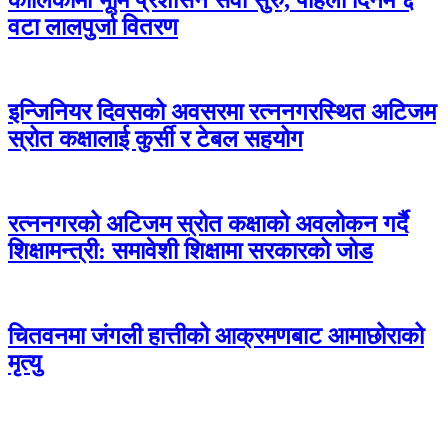
कालिकामा भूमि प्रशासन सेवा सुरु, पहिलो दिनमै ६
वटा लालपुर्जा वितरण
इन्जिनियर दिवसको अवसरमा रत्ननगरस्थित अटिजम
स्रोत कक्षालाई कुर्सी र टेबल सहयोग
रत्ननगरको अटिजम स्रोत कक्षाको अवलोकन गर्दै
शिक्षामन्त्री: समावेशी शिक्षामा सरकारको जोड
चितवनमा जंगली हात्तीको आक्रमणबाट आमाछोराको
मृत्यु