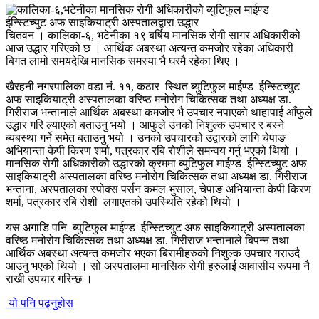
चितवन । कालिका-६, भटेनीका १९ बर्षिय मानसिक रोगी सागर अधिकारीको
आज उद्धार गरिएको छ । आर्थिक अबस्था अत्यन्त कमजोर रहेका अधिकारी
बिगत लामो समयदेखि मानसिक समस्या भै घरमै रहेका थिए ।
खैरहनी नगरपालिका वडा नं. ११, कठार स्थित ब्युटिफुल माईण्ड ईन्स्टिच्युट
अफ साइकियाट्री अस्पतालका वरिष्ठ मनोरोग चिकित्सक तथा अध्यक्ष डा.
गिरीराज भन्तानाले आर्थिक अबस्था कमजोर भै उपचार नपाएको थाहापाई आँफुले
उद्धार गरि ल्याएको बताउनु भयो । आफुले उनको निशुल्क उपचार र बस्ने
ब्यबस्था गर्ने समेत बताउनु भयो । उनको उपचारको उद्वारकाे लागि चेपाङ
अभियान्ता केपी किरण शर्मा, पत्रकार रबि रोशीले समन्वय गर्नु भएको थियो ।
मानसिक रोगी अधिकारीको उद्धारको क्रममा ब्युटिफुल माईण्ड ईन्स्टिच्युट अफ
साइकियाट्री अस्पतालका वरिष्ठ मनोरोग चिकित्सक तथा अध्यक्ष डा. गिरीराज
भन्ताना, अस्पतालका स्पोक्स पर्सन कमल भुसाल, चेपाङ अभियान्ता केपी किरण
शर्मा, पत्रकार रबि रोशी
लगाएत
को उपस्थिति रहेकोे थियो ।
यस अगाडि पनि ब्युटिफुल माईण्ड ईन्स्टिच्युट अफ साइकियाट्री अस्पतालका
वरिष्ठ मनोरोग चिकित्सक तथा अध्यक्ष डा. गिरीराज भन्तानाले बिपन्न तथा
आर्थिक अबस्था अत्यन्त कमजोर भएका बिरामीहरुको निशुल्क उपचार गराउदै
आउनु भएको थियो । सो अस्पतालमा मानसिक रोगी हरुलाई आवासीय रूपमा नै
राखी उपचार गरिन्छ ।
यो पनि पढ्नुहोस