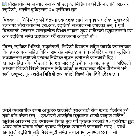
चितवन । भिडियोग्राफी क्षेत्रमा एक दशक लामो अनुभव सगालेका युवाहरुले
रत्ननगर सौराहाचोकमा एस.आर. स्टुडियो सञ्चालनमा ल्याएका छन् । पूर्वी
चितवनको रत्ननगर सौराहाचोक स्थित साहारा सुपर मार्केटको उद्धघाटनसगै एस
आर स्टुडियो समेत उद्धघाटन गर्दै सञ्चालनमा आएको हो ।
फिल्म, म्यूजिक भिडियो, डकुमेन्ट्री, भिडियो विज्ञापन सहित फोरके क्यामराबाट
विवाह ब्रतबन्ध सहित विविध समारोह समेत छायाकंन गर्नेगरि एस आर स्टुडियो
सञ्चालनमा ल्याएको प्रबन्ध निर्देशक सुजन खनालले जानकारी दिए ।
खनालसहित रविन पौडल समेत एस आर स्टुडियोका सञ्चालक हुन् । पछिल्लो
समयमा भिडियो खिच्ने प्रचलन निकै बढेको छ सञ्चालक रविन पौडेलले भने,
हामी उत्कृष्ट, गुणस्तरीय भिडियो तथा फोटो खिच्ने सेवा दिने उद्देश्य छ ।
उनले व्यवसायीक रुपमा आफुहरु आएकोले एसआरको सेवा फरक शैलीको हुने
दावी पनि गरेका छन् । एसआरले आजदेखि उद्धघाटन भएको साहारा मार्केट
खुलेको अवसरमा एक हप्तासम्म विवाह बुक गर्ने ग्राहक हरुलाई २० प्रतिशत छुट
अफर समेत घोषणा गरेको प्रबन्ध निर्देशक खनालले जानकारी गराए । साथै
खनालले स्टुडियाे सङै मिरर ब्युटी समेत संचालनमा ल्याएका छन । सो