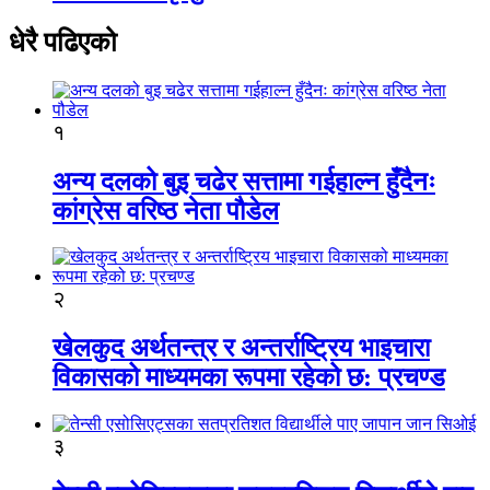
धेरै पढिएको
१
अन्य दलको बुइ चढेर सत्तामा गईहाल्न हुँदैनः
कांग्रेस वरिष्ठ नेता पौडेल
२
खेलकुद अर्थतन्त्र र अन्तर्राष्ट्रिय भाइचारा
विकासको माध्यमका रूपमा रहेको छ: प्रचण्ड
३