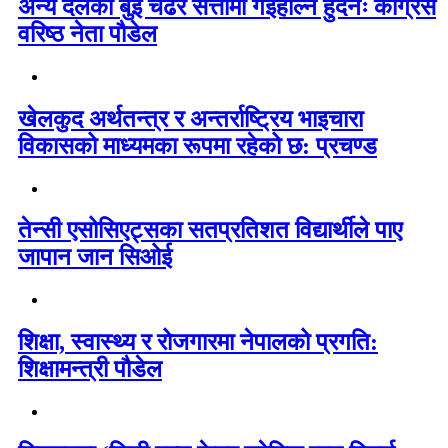
अन्य दलको बुइ चढेर सत्तामा गईहाल्न हुँदैनः कांग्रेस
वरिष्ठ नेता पौडेल
खेलकुद अर्थतन्त्र र अन्तर्राष्ट्रिय भाइचारा
विकासको माध्यमका रूपमा रहेको छ: प्रचण्ड
तेन्सी एसोसिएट्सका सतप्रतिशत विद्यार्थीले पाए
जापान जान सिओई
शिक्षा, स्वास्थ्य र रोजगारमा नेपालको प्रगति:
शिक्षामन्त्री पौडेल