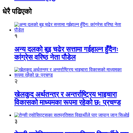
धेरै पढिएको
१
अन्य दलको बुइ चढेर सत्तामा गईहाल्न हुँदैनः
कांग्रेस वरिष्ठ नेता पौडेल
२
खेलकुद अर्थतन्त्र र अन्तर्राष्ट्रिय भाइचारा
विकासको माध्यमका रूपमा रहेको छ: प्रचण्ड
३