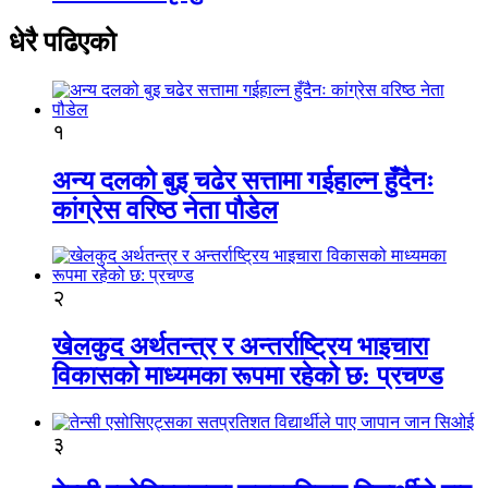
धेरै पढिएको
१
अन्य दलको बुइ चढेर सत्तामा गईहाल्न हुँदैनः
कांग्रेस वरिष्ठ नेता पौडेल
२
खेलकुद अर्थतन्त्र र अन्तर्राष्ट्रिय भाइचारा
विकासको माध्यमका रूपमा रहेको छ: प्रचण्ड
३