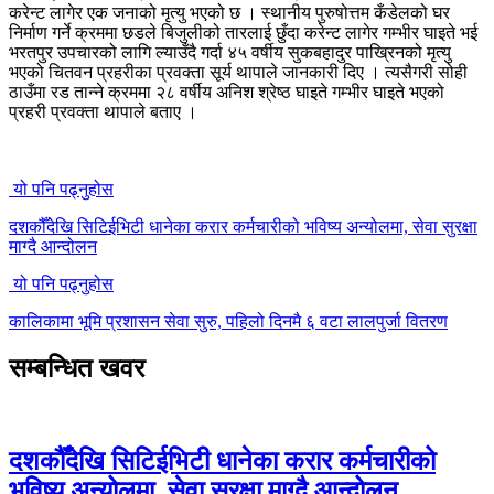
करेन्ट लागेर एक जनाको मृत्यु भएको छ । स्थानीय पुरुषोत्तम कँडेलको घर
निर्माण गर्ने क्रममा छडले बिजुलीको तारलाई छुँदा करेन्ट लागेर गम्भीर घाइते भई
भरतपुर उपचारको लागि ल्याउँदै गर्दा ४५ वर्षीय सुकबहादुर पाख्रिनको मृत्यु
भएको चितवन प्रहरीका प्रवक्ता सूर्य थापाले जानकारी दिए । त्यसैगरी सोही
ठाउँमा रड तान्ने क्रममा २८ वर्षीय अनिश श्रेष्ठ घाइते गम्भीर घाइते भएको
प्रहरी प्रवक्ता थापाले बताए ।
यो पनि पढ्नुहोस
दशकौँदेखि सिटिईभिटी धानेका करार कर्मचारीको भविष्य अन्योलमा, सेवा सुरक्षा
माग्दै आन्दोलन
यो पनि पढ्नुहोस
कालिकामा भूमि प्रशासन सेवा सुरु, पहिलो दिनमै ६ वटा लालपुर्जा वितरण
सम्बन्धित खवर
दशकौँदेखि सिटिईभिटी धानेका करार कर्मचारीको
भविष्य अन्योलमा, सेवा सुरक्षा माग्दै आन्दोलन