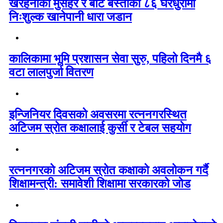
खैरहनीका मुसहर र बोटे बस्तीका ८६ घरधुरीमा
निःशुल्क खानेपानी धारा जडान
कालिकामा भूमि प्रशासन सेवा सुरु, पहिलो दिनमै ६
वटा लालपुर्जा वितरण
इन्जिनियर दिवसको अवसरमा रत्ननगरस्थित
अटिजम स्रोत कक्षालाई कुर्सी र टेबल सहयोग
रत्ननगरको अटिजम स्रोत कक्षाको अवलोकन गर्दै
शिक्षामन्त्री: समावेशी शिक्षामा सरकारको जोड