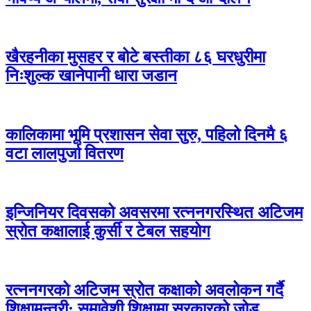
खैरहनीका मुसहर र बोटे बस्तीका ८६ घरधुरीमा
निःशुल्क खानेपानी धारा जडान
कालिकामा भूमि प्रशासन सेवा सुरु, पहिलो दिनमै ६
वटा लालपुर्जा वितरण
इन्जिनियर दिवसको अवसरमा रत्ननगरस्थित अटिजम
स्रोत कक्षालाई कुर्सी र टेबल सहयोग
रत्ननगरको अटिजम स्रोत कक्षाको अवलोकन गर्दै
शिक्षामन्त्री: समावेशी शिक्षामा सरकारको जोड