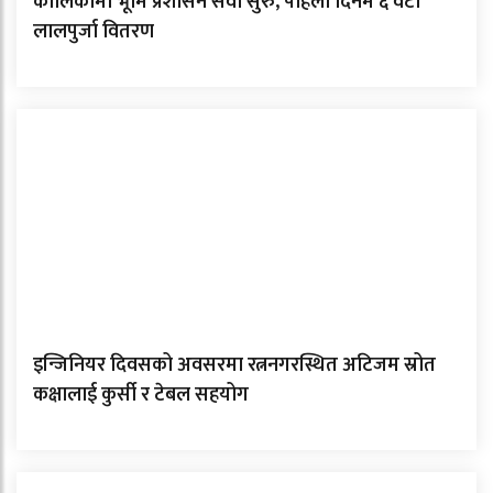
कालिकामा भूमि प्रशासन सेवा सुरु, पहिलो दिनमै ६ वटा
लालपुर्जा वितरण
इन्जिनियर दिवसको अवसरमा रत्ननगरस्थित अटिजम स्रोत
कक्षालाई कुर्सी र टेबल सहयोग