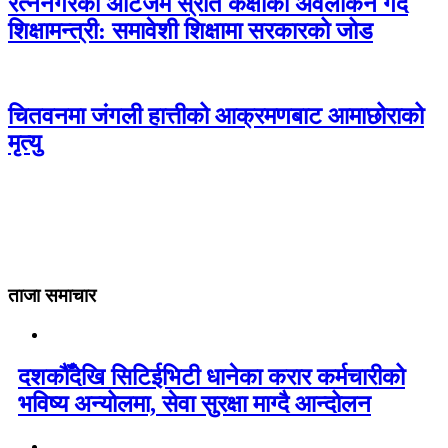
रत्ननगरको अटिजम स्रोत कक्षाको अवलोकन गर्दै
शिक्षामन्त्री: समावेशी शिक्षामा सरकारको जोड
चितवनमा जंगली हात्तीको आक्रमणबाट आमाछोराको
मृत्यु
ताजा समाचार
दशकौँदेखि सिटिईभिटी धानेका करार कर्मचारीको
भविष्य अन्योलमा, सेवा सुरक्षा माग्दै आन्दोलन