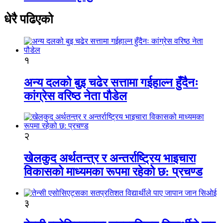
धेरै पढिएको
१
अन्य दलको बुइ चढेर सत्तामा गईहाल्न हुँदैनः
कांग्रेस वरिष्ठ नेता पौडेल
२
खेलकुद अर्थतन्त्र र अन्तर्राष्ट्रिय भाइचारा
विकासको माध्यमका रूपमा रहेको छ: प्रचण्ड
३