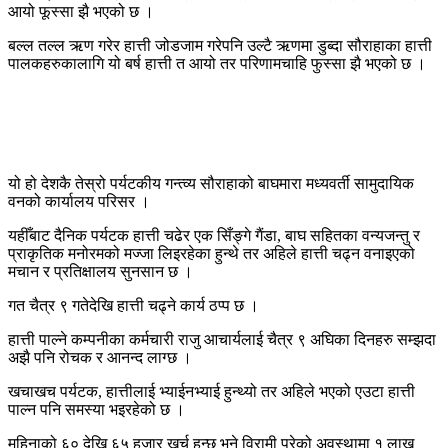
आयो फूस्सा झै भएको छ ।
बल्ल तल्ल ऋण गरेर हात्ती जोडजाम गरेपनि उल्टै ऋणमा डुब्दा सौराहाका हात्ती
पालकहरुकालागि यो बर्ष हात्ती त आयो तर परिणामचाहि फुस्सा झै भएको छ ।
यो हो देशकै तेस्रो पर्यटकीय गन्त्व्य सौराहाको बाघमारा मध्यवर्ती सामुदायिक
वनको कार्यालय परिसर ।
यहीँबाट दैनिक पर्यटक हात्ती चढेर एक सिँङ्गे गैंडा, बाघ सहितका वन्यजन्तु र
प्राकृतिक मनोरमको मज्जा लिइरहेका हुन्थे तर अहिले हात्ती चढ्न वनाइएको
मचान र प्रतिक्षालय सुनसान छ ।
गत चैत्र ९ गतेदेखि हात्ती चढ्ने कार्य ठप्प छ ।
हात्ती पाल्ने कम्पनीका कर्मचारी राजु आचार्यलाई चैत्र ९ अघिका दिनहरु सम्झदा
अझै पनि रोचक र आनन्द लाग्छ ।
खचाखच पर्यटक, हात्तीलाई भ्याईनभ्याई हुन्थ्यो तर अहिले भएको एउटा हात्ती
पाल्न पनि समस्या भइरहेको छ ।
महिनाको ६० देखि ६५ हजार खर्च हुन्छ भने विरामी परेको अवस्थामा १ लाख