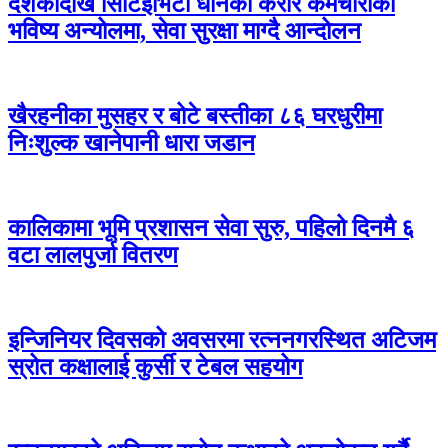
दशकौँदेखि सिटिईभिटी धानेका करार कर्मचारीको
भविष्य अन्योलमा, सेवा सुरक्षा माग्दै आन्दोलन
खैरहनीका मुसहर र बोटे बस्तीका ८६ घरधुरीमा
निःशुल्क खानेपानी धारा जडान
कालिकामा भूमि प्रशासन सेवा सुरु, पहिलो दिनमै ६
वटा लालपुर्जा वितरण
इन्जिनियर दिवसको अवसरमा रत्ननगरस्थित अटिजम
स्रोत कक्षालाई कुर्सी र टेबल सहयोग