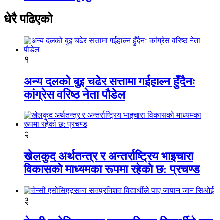
धेरै पढिएको
१
अन्य दलको बुइ चढेर सत्तामा गईहाल्न हुँदैनः
कांग्रेस वरिष्ठ नेता पौडेल
२
खेलकुद अर्थतन्त्र र अन्तर्राष्ट्रिय भाइचारा
विकासको माध्यमका रूपमा रहेको छ: प्रचण्ड
३