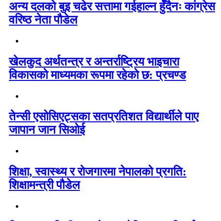
अन्य दलको बुइ चढेर सत्तामा गईहाल्न हुँदैनः कांग्रेस
वरिष्ठ नेता पौडेल
खेलकुद अर्थतन्त्र र अन्तर्राष्ट्रिय भाइचारा
विकासको माध्यमका रूपमा रहेको छ: प्रचण्ड
तेन्सी एसोसिएट्सका सतप्रतिशत विद्यार्थीले पाए
जापान जान सिओई
शिक्षा, स्वास्थ्य र रोजगारमा नेपालको प्रगति:
शिक्षामन्त्री पौडेल