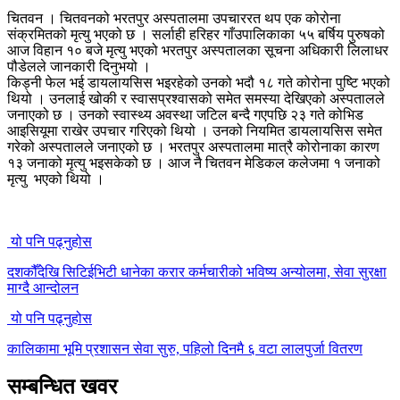
चितवन । चितवनको भरतपुर अस्पतालमा उपचाररत थप एक कोरोना
संक्रमितको मृत्यु भएको छ । सर्लाही हरिहर गाँउपालिकाका ५५ बर्षिय पुरुषको
आज विहान १० बजे मृत्यु भएको भरतपुर अस्पतालका सूचना अधिकारी लिलाधर
पौडेलले जानकारी दिनुभयो ।
किड्नी फेल भई डायलायसिस भइरहेको उनको भदौ १८ गते कोरोना पुष्टि भएको
थियो । उनलाई खोकी र स्वासप्रश्वासको समेत समस्या देखिएको अस्पतालले
जनाएको छ । उनको स्वास्थ्य अवस्था जटिल बन्दै गएपछि २३ गते कोभिड
आइसियूमा राखेर उपचार गरिएको थियो । उनको नियमित डायलायसिस समेत
गरेको अस्पतालले जनाएको छ । भरतपुर अस्पतालमा मात्रै कोरोनाका कारण
१३ जनाको मृत्यु भइसकेको छ । आज नै चितवन मेडिकल कलेजमा १ जनाको
मृत्यु भएको थियो ।
यो पनि पढ्नुहोस
दशकौँदेखि सिटिईभिटी धानेका करार कर्मचारीको भविष्य अन्योलमा, सेवा सुरक्षा
माग्दै आन्दोलन
यो पनि पढ्नुहोस
कालिकामा भूमि प्रशासन सेवा सुरु, पहिलो दिनमै ६ वटा लालपुर्जा वितरण
सम्बन्धित खवर