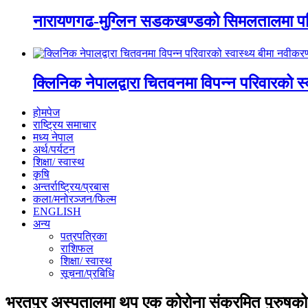
नारायणगढ-मुग्लिन सडकखण्डको सिमलतालमा पह
क्लिनिक नेपालद्वारा चितवनमा विपन्न परिवारको स
होमपेज
राष्ट्रिय समाचार
मध्य नेपाल
अर्थ/पर्यटन
शिक्षा/ स्वास्थ
कृषि
अन्तर्राष्ट्रिय/प्रबास
कला/मनोरञ्जन/फिल्म
ENGLISH
अन्य
पत्रपत्रिका
राशिफल
शिक्षा/ स्वास्थ
सूचना/प्रबिधि
भरतपुर अस्पतालमा थप एक कोरोना संक्रमित पुरुषको म