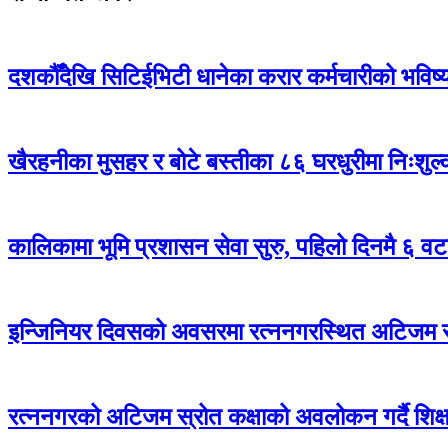
दशकौँदेखि सिटिईभिटी धानेका करार कर्मचारीको भविष्य अ
खैरहनीका मुसहर र बोटे बस्तीका ८६ घरधुरीमा निःशुल
कालिकामा भूमि प्रशासन सेवा सुरु, पहिलो दिनमै ६ वट
इन्जिनियर दिवसको अवसरमा रत्ननगरस्थित अटिजम स्र
रत्ननगरको अटिजम स्रोत कक्षाको अवलोकन गर्दै शिक्षा