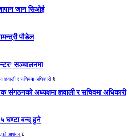
ए जापान जान सिओई
ामन्त्री पौडेल
ेन्टर’ सञ्चालनमा
६
यापक संगठनको अध्यक्षमा ज्ञवाली र सचिवमा अधिकारी
 घण्टा बन्द हुने
८