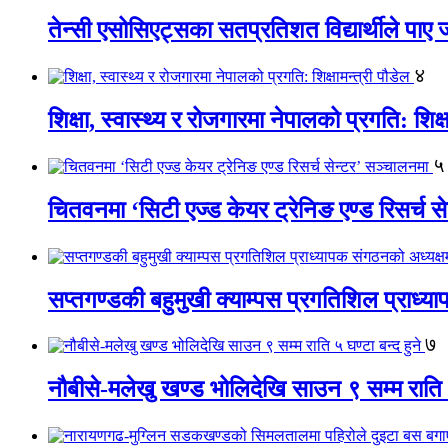
तेन्सी एसोसिएट्सका सतप्रतिशत विद्यार्थीले पा
४
शिक्षा, स्वास्थ्य र रोजगारमा नेपालको प्रगति: शिक्ष
५
चितवनमा ‘सिटी एज्ड केयर ट्रेनिङ एण्ड रिसर्च स
सप्तगण्डकी बहुमुखी क्याम्पस प्रगतिशिल प्राध्
७
नौबीसे-मलेखु खण्ड भोलिदेखि साउन ९ सम्म राति ५