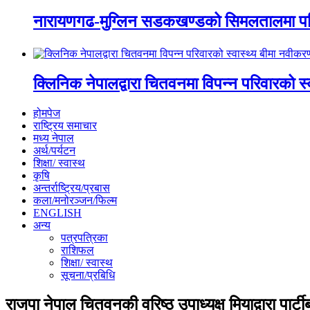
नारायणगढ-मुग्लिन सडकखण्डको सिमलतालमा पह
क्लिनिक नेपालद्वारा चितवनमा विपन्न परिवारको स
होमपेज
राष्ट्रिय समाचार
मध्य नेपाल
अर्थ/पर्यटन
शिक्षा/ स्वास्थ
कृषि
अन्तर्राष्ट्रिय/प्रबास
कला/मनोरञ्जन/फिल्म
ENGLISH
अन्य
पत्रपत्रिका
राशिफल
शिक्षा/ स्वास्थ
सूचना/प्रबिधि
राजपा नेपाल चितवनकी वरिष्ठ उपाध्यक्ष मियाद्वारा पार