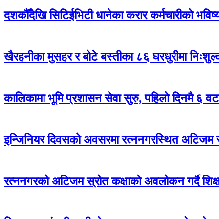
दशकौँदेखि सिटिईभिटी धानेका करार कर्मचारीको भविष्य अ
खैरहनीका मुसहर र बोटे बस्तीका ८६ घरधुरीमा निःशुल
कालिकामा भूमि प्रशासन सेवा सुरु, पहिलो दिनमै ६ वट
इन्जिनियर दिवसको अवसरमा रत्ननगरस्थित अटिजम स्र
रत्ननगरको अटिजम स्रोत कक्षाको अवलोकन गर्दै शिक्षा