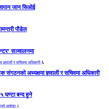
ए जापान जान सिओई
ामन्त्री पौडेल
ेन्टर’ सञ्चालनमा
६
यापक संगठनको अध्यक्षमा ज्ञवाली र सचिवमा अधिकारी
 घण्टा बन्द हुने
८