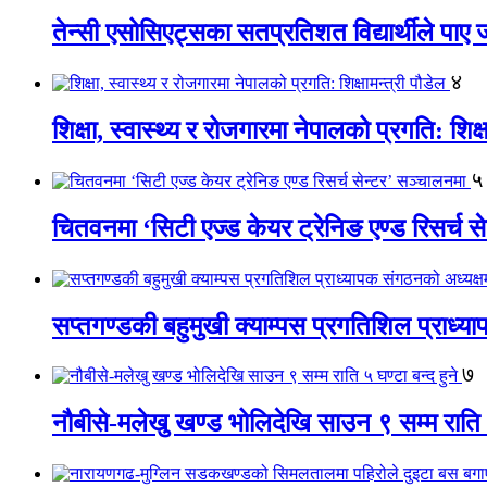
तेन्सी एसोसिएट्सका सतप्रतिशत विद्यार्थीले पा
४
शिक्षा, स्वास्थ्य र रोजगारमा नेपालको प्रगति: शिक्ष
५
चितवनमा ‘सिटी एज्ड केयर ट्रेनिङ एण्ड रिसर्च स
सप्तगण्डकी बहुमुखी क्याम्पस प्रगतिशिल प्राध्
७
नौबीसे-मलेखु खण्ड भोलिदेखि साउन ९ सम्म राति ५