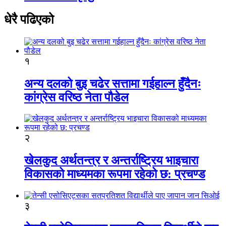
धेरै पढिएको
१
अन्य दलको बुइ चढेर सत्तामा गईहाल्न हुँदैनः
कांग्रेस वरिष्ठ नेता पौडेल
२
खेलकुद अर्थतन्त्र र अन्तर्राष्ट्रिय भाइचारा
विकासको माध्यमका रूपमा रहेको छ: प्रचण्ड
३