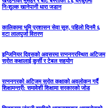
खैरहनीका मुसहर र बोटे बस्तीका ८६ घरधुरीमा
निःशुल्क खानेपानी धारा जडान
कालिकामा भूमि प्रशासन सेवा सुरु, पहिलो दिनमै ६
वटा लालपुर्जा वितरण
इन्जिनियर दिवसको अवसरमा रत्ननगरस्थित अटिजम
स्रोत कक्षालाई कुर्सी र टेबल सहयोग
रत्ननगरको अटिजम स्रोत कक्षाको अवलोकन गर्दै
शिक्षामन्त्री: समावेशी शिक्षामा सरकारको जोड