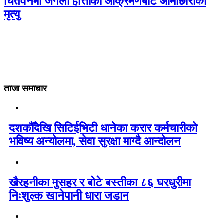
चितवनमा जंगली हात्तीको आक्रमणबाट आमाछोराको
मृत्यु
ताजा समाचार
दशकौँदेखि सिटिईभिटी धानेका करार कर्मचारीको
भविष्य अन्योलमा, सेवा सुरक्षा माग्दै आन्दोलन
खैरहनीका मुसहर र बोटे बस्तीका ८६ घरधुरीमा
निःशुल्क खानेपानी धारा जडान