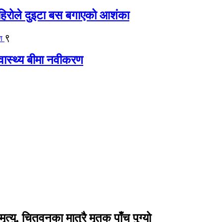
िरोले दुइटा बस बगाएको आशंका
९
्वास्थ्य बीमा नवीकरण
ु, चितवनका मात्रै मृतक पाँच पुग्यो