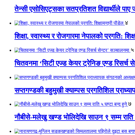
तेन्सी एसोसिएट्सका सतप्रतिशत विद्यार्थीले पा
४
शिक्षा, स्वास्थ्य र रोजगारमा नेपालको प्रगति: शिक्ष
५
चितवनमा ‘सिटी एज्ड केयर ट्रेनिङ एण्ड रिसर्च स
सप्तगण्डकी बहुमुखी क्याम्पस प्रगतिशिल प्राध्
७
नौबीसे-मलेखु खण्ड भोलिदेखि साउन ९ सम्म राति ५