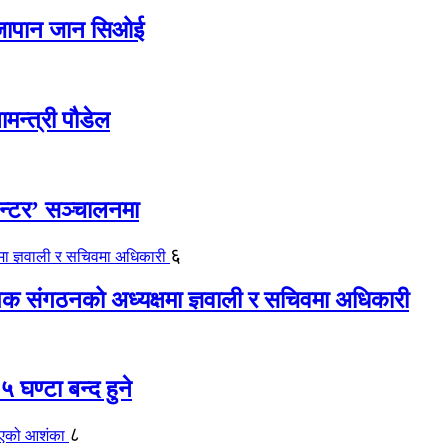
ए जापान जान सिओई
ामन्त्री पौडेल
ेन्टर’ सञ्चालनमा
६
यापक संगठनको अध्यक्षमा ज्ञवाली र सचिवमा अधिकारी
 घण्टा बन्द हुने
८