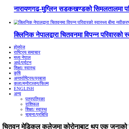
नारायणगढ-मुग्लिन सडकखण्डको सिमलतालमा पह
क्लिनिक नेपालद्वारा चितवनमा विपन्न परिवारको स
होमपेज
राष्ट्रिय समाचार
मध्य नेपाल
अर्थ/पर्यटन
शिक्षा/ स्वास्थ
कृषि
अन्तर्राष्ट्रिय/प्रबास
कला/मनोरञ्जन/फिल्म
ENGLISH
अन्य
पत्रपत्रिका
राशिफल
शिक्षा/ स्वास्थ
सूचना/प्रबिधि
चितवन मेडिकल कलेजमा कोरोनाबाट थप एक जनाको मृत्य