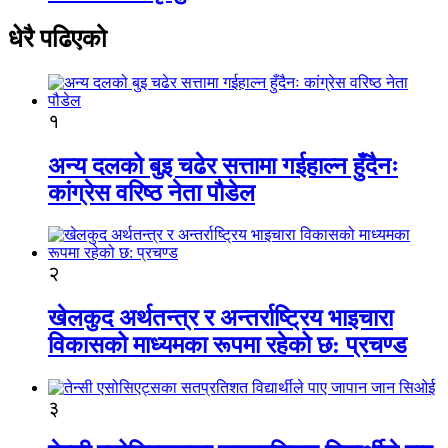
धेरै पढिएको
१
अन्य दलको बुइ चढेर सत्तामा गईहाल्न हुँदैनः
कांग्रेस वरिष्ठ नेता पौडेल
२
खेलकुद अर्थतन्त्र र अन्तर्राष्ट्रिय भाइचारा
विकासको माध्यमका रूपमा रहेको छ: प्रचण्ड
३