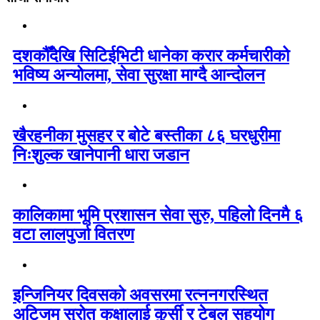
दशकौँदेखि सिटिईभिटी धानेका करार कर्मचारीको
भविष्य अन्योलमा, सेवा सुरक्षा माग्दै आन्दोलन
खैरहनीका मुसहर र बोटे बस्तीका ८६ घरधुरीमा
निःशुल्क खानेपानी धारा जडान
कालिकामा भूमि प्रशासन सेवा सुरु, पहिलो दिनमै ६
वटा लालपुर्जा वितरण
इन्जिनियर दिवसको अवसरमा रत्ननगरस्थित
अटिजम स्रोत कक्षालाई कुर्सी र टेबल सहयोग