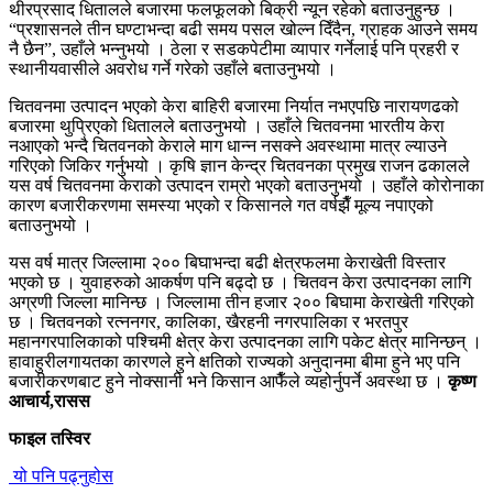
थीरप्रसाद धितालले बजारमा फलफूलको बिक्री न्यून रहेको बताउनुहुन्छ ।
“प्रशासनले तीन घण्टाभन्दा बढी समय पसल खोल्न दिँदैन, ग्राहक आउने समय
नै छैन”, उहाँले भन्नुभयो । ठेला र सडकपेटीमा व्यापार गर्नेलाई पनि प्रहरी र
स्थानीयवासीले अवरोध गर्ने गरेको उहाँले बताउनुभयो ।
चितवनमा उत्पादन भएको केरा बाहिरी बजारमा निर्यात नभएपछि नारायणढको
बजारमा थुप्रिएको धितालले बताउनुभयो । उहाँले चितवनमा भारतीय केरा
नआएको भन्दै चितवनको केराले माग धान्न नसक्ने अवस्थामा मात्र ल्याउने
गरिएको जिकिर गर्नुभयो । कृषि ज्ञान केन्द्र चितवनका प्रमुख राजन ढकालले
यस वर्ष चितवनमा केराको उत्पादन राम्रो भएको बताउनुभयो । उहाँले कोरोनाका
कारण बजारीकरणमा समस्या भएको र किसानले गत वर्षझैँ मूल्य नपाएको
बताउनुभयो ।
यस वर्ष मात्र जिल्लामा २०० बिघाभन्दा बढी क्षेत्रफलमा केराखेती विस्तार
भएको छ । युवाहरुको आकर्षण पनि बढ्दो छ । चितवन केरा उत्पादनका लागि
अग्रणी जिल्ला मानिन्छ । जिल्लामा तीन हजार २०० बिघामा केराखेती गरिएको
छ । चितवनको रत्ननगर, कालिका, खैरहनी नगरपालिका र भरतपुर
महानगरपालिकाको पश्चिमी क्षेत्र केरा उत्पादनका लागि पकेट क्षेत्र मानिन्छन् ।
हावाहुरीलगायतका कारणले हुने क्षतिको राज्यको अनुदानमा बीमा हुने भए पनि
बजारीकरणबाट हुने नोक्सानी भने किसान आफैँले व्यहोर्नुपर्ने अवस्था छ ।
कृष्ण
आचार्य,रासस
फाइल तस्विर
यो पनि पढ्नुहोस