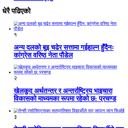
धेरै पढिएको
१
अन्य दलको बुइ चढेर सत्तामा गईहाल्न हुँदैनः
कांग्रेस वरिष्ठ नेता पौडेल
२
खेलकुद अर्थतन्त्र र अन्तर्राष्ट्रिय भाइचारा
विकासको माध्यमका रूपमा रहेको छ: प्रचण्ड
३