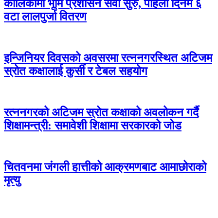
कालिकामा भूमि प्रशासन सेवा सुरु, पहिलो दिनमै ६
वटा लालपुर्जा वितरण
इन्जिनियर दिवसको अवसरमा रत्ननगरस्थित अटिजम
स्रोत कक्षालाई कुर्सी र टेबल सहयोग
रत्ननगरको अटिजम स्रोत कक्षाको अवलोकन गर्दै
शिक्षामन्त्री: समावेशी शिक्षामा सरकारको जोड
चितवनमा जंगली हात्तीको आक्रमणबाट आमाछोराको
मृत्यु