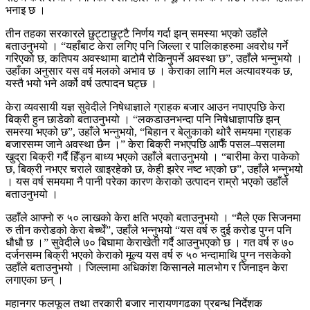
भनाइ छ ।
तीन तहका सरकारले छुट्टाछुट्टै निर्णय गर्दा झन् समस्या भएको उहाँले
बताउनुभयो । “यहाँबाट केरा लगिए पनि जिल्ला र पालिकाहरुमा अवरोध गर्ने
गरिएको छ, कतिपय अवस्थामा बाटोमै रोकिनुपर्ने अवस्था छ”, उहाँले भन्नुभयो ।
उहाँका अनुसार यस वर्ष मलको अभाव छ । केराका लागि मल अत्यावश्यक छ,
यस्तै भयो भने अर्को वर्ष उत्पादन घट्छ ।
केरा व्यवसायी यज्ञ सुवेदीले निषेधाज्ञाले ग्राहक बजार आउन नपाएपछि केरा
बिक्री हुन छाडेको बताउनुभयो । “लकडाउनभन्दा पनि निषेधाज्ञापछि झन्
समस्या भएको छ”, उहाँले भन्नुभयो, “बिहान र बेलुकाको थोरै समयमा ग्राहक
बजारसम्म जाने अवस्था छैन ।” केरा बिक्री नभएपछि आफैँ पसल–पसलमा
खुद्रा बिक्री गर्दै हिँड्न बाध्य भएको उहाँले बताउनुभयो । “बारीमा केरा पाकेको
छ, बिक्री नभएर चराले खाइरहेको छ, केही झरेर नष्ट भएको छ”, उहाँले भन्नुभयो
। यस वर्ष समयमा नै पानी परेका कारण केराको उत्पादन राम्रो भएको उहाँले
बताउनुभयो ।
उहाँले आफ्नो रु ५० लाखको केरा क्षति भएको बताउनुभयो । “मैले एक सिजनमा
रु तीन करोडको केरा बेच्थेँ”, उहाँले भन्नुभयो “यस वर्ष रु दुई करोड पुग्न पनि
धौधौ छ ।” सुवेदीले ७० बिघामा केराखेती गर्दै आउनुभएको छ । गत वर्ष रु ७०
दर्जनसम्म बिक्री भएको केराको मूल्य यस वर्ष रु ५० भन्दामाथि पुग्न नसकेको
उहाँले बताउनुभयो । जिल्लामा अधिकांश किसानले मालभोग र जिनाइन केरा
लगाएका छन् ।
महानगर फलफूल तथा तरकारी बजार नारायणगढका प्रबन्ध निर्देशक