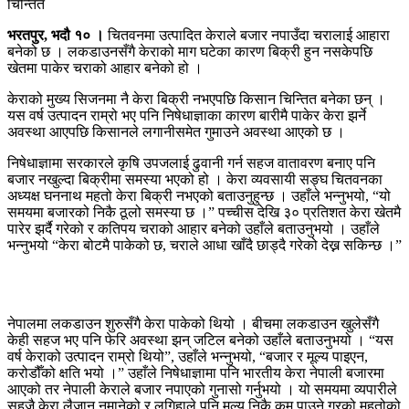
भरतपुर, भदौ १० ।
चितवनमा उत्पादित केराले बजार नपाउँदा चरालाई आहारा
बनेको छ । लकडाउनसँगै केराको माग घटेका कारण बिक्री हुन नसकेपछि
खेतमा पाकेर चराको आहार बनेको हो ।
केराको मुख्य सिजनमा नै केरा बिक्री नभएपछि किसान चिन्तित बनेका छन् ।
यस वर्ष उत्पादन राम्रो भए पनि निषेधाज्ञाका कारण बारीमै पाकेर केरा झर्ने
अवस्था आएपछि किसानले लगानीसमेत गुमाउने अवस्था आएको छ ।
निषेधाज्ञामा सरकारले कृषि उपजलाई ढुवानी गर्न सहज वातावरण बनाए पनि
बजार नखुल्दा बिक्रीमा समस्या भएको हो । केरा व्यवसायी सङ्घ चितवनका
अध्यक्ष घननाथ महतो केरा बिक्री नभएको बताउनुहुन्छ । उहाँले भन्नुभयो, “यो
समयमा बजारको निकै ठूलो समस्या छ ।” पच्चीस देखि ३० प्रतिशत केरा खेतमै
पारेर झर्दै गरेको र कतिपय चराको आहार बनेको उहाँले बताउनुभयो । उहाँले
भन्नुभयो “केरा बोटमै पाकेको छ, चराले आधा खाँदै छाड्दै गरेको देख्न सकिन्छ ।”
नेपालमा लकडाउन शुरुसँगै केरा पाकेको थियो । बीचमा लकडाउन खुलेसँगै
केही सहज भए पनि फेरि अवस्था झन् जटिल बनेको उहाँले बताउनुभयो । “यस
वर्ष केराको उत्पादन राम्रो थियो”, उहाँले भन्नुभयो, “बजार र मूल्य पाइएन,
करोडौँको क्षति भयो ।” उहाँले निषेधाज्ञामा पनि भारतीय केरा नेपाली बजारमा
आएको तर नेपाली केराले बजार नपाएको गुनासो गर्नुभयो । यो समयमा व्यपारीले
सहजै केरा लैजान नमानेको र लगिहाले पनि मूल्य निकै कम पाउने गरको महतोको