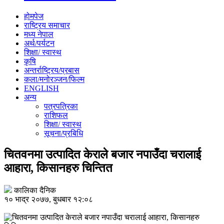
होमपेज
राष्ट्रिय समाचार
मध्य नेपाल
अर्थ/पर्यटन
शिक्षा/ स्वास्थ
कृषि
अन्तर्राष्ट्रिय/प्रबास
कला/मनोरञ्जन/फिल्म
ENGLISH
अन्य
पत्रपत्रिका
राशिफल
शिक्षा/ स्वास्थ
सूचना/प्रबिधि
चितवनमा उत्पादित केराले बजार नपाउँदा चरालाई
आहारा, किसानहरु चिन्तित
कालिका दैनिक
१० भाद्र २०७७, बुधबार १२:०८