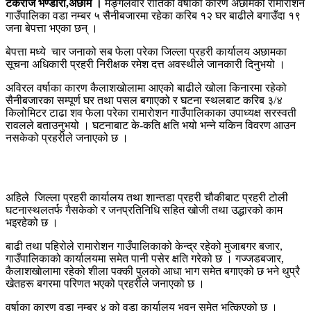
टेकराज भण्डारी,
अछाम ।
मङ्गलवार रातिको वर्षाका कारण अछामको रामाराेशन
गाउँपालिका वडा नम्बर ५ सैनीबजारमा रहेका करिब १२ घर बाढीले बगाउँदा १९
जना बेपत्ता भएका छन् ।
बेपत्ता मध्ये चार जनाको सब फेला परेका जिल्ला प्रहरी कार्यालय अछामका
सूचना अधिकारी प्रहरी निरीक्षक रमेश दत्त अवस्थीले जानकारी दिनुभयो ।
अविरल वर्षाका कारण कैलाशखाेलामा आएको बाढीले खोला किनारमा रहेको
सैनीबजारका सम्पूर्ण घर तथा पसल बगाएको र घटना स्थलबाट करिब ३/४
किलोमिटर टाढा शव फेला परेका रामाराेशन गाउँपालिकाका उपाध्यक्ष सरस्वती
रावलले बताउनुभयो । घटनाबाट के-कति क्षति भयो भन्ने यकिन विवरण आउन
नसकेको प्रहरीले जनाएको छ ।
अहिले जिल्ला प्रहरी कार्यालय तथा शान्तडा प्रहरी चौकीबाट प्रहरी टोली
घटनास्थलतर्फ गैसकेकाे र जनप्रतिनिधि सहित खोजी तथा उद्धारको काम
भइरहेको छ ।
बाढी तथा पहिरोले रामाराेशन गाउँपालिकाको केन्द्र रहेको मुजाबगर बजार,
गाउँपालिकाको कार्यालयमा समेत पानी पसेर क्षति गरेको छ । गज्जडबजार,
कैलाशखाेलामा रहेको शीला पक्की पुलकाे आधा भाग समेत बगाएको छ भने थुप्रै
खेतहरू बगरमा परिणत भएको प्रहरीले जनाएको छ ।
वर्षाका कारण वडा नम्बर ४ को वडा कार्यालय भवन समेत भत्किएको छ ।