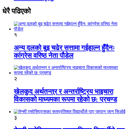
धेरै पढिएको
१
अन्य दलको बुइ चढेर सत्तामा गईहाल्न हुँदैनः
कांग्रेस वरिष्ठ नेता पौडेल
२
खेलकुद अर्थतन्त्र र अन्तर्राष्ट्रिय भाइचारा
विकासको माध्यमका रूपमा रहेको छ: प्रचण्ड
३