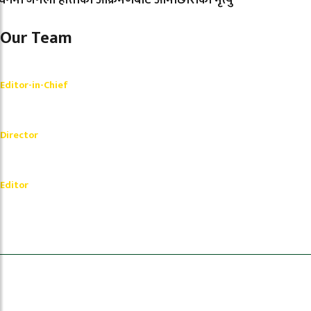
Our Team
Shishir Simkhada
Editor-in-Chief
_________
Akash Banjara
Director
_________
Ramesh Regmi
Editor
धेरैले पढेको