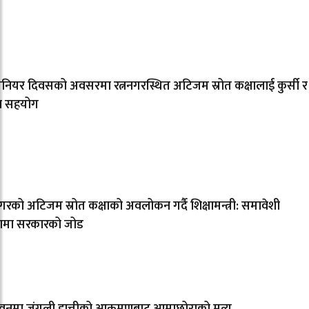
िनियर दिवसको अवसरमा रत्ननगरस्थित अटिजम स्रोत कक्षालाई कुर्सी र
ल सहयोग
नगरको अटिजम स्रोत कक्षाको अवलोकन गर्दै शिक्षामन्त्री: समावेशी
्षामा सरकारको जोड
नमा जंगली हात्तीको आक्रमणबाट आमाछोराको मृत्यु