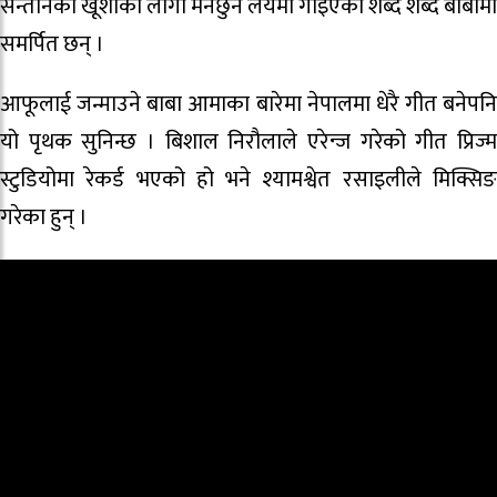
सन्तानको खूशीको लागी मनछुने लयमा गाइएका शब्द शब्द बाबामा
समर्पित छन् ।
आफूलाई जन्माउने बाबा आमाका बारेमा नेपालमा धेरै गीत बनेपनि
यो पृथक सुनिन्छ । बिशाल निरौलाले एरेन्ज गरेको गीत प्रिज्म
स्टुडियोमा रेकर्ड भएको हो भने श्यामश्वेत रसाइलीले मिक्सिङ
गरेका हुन् ।